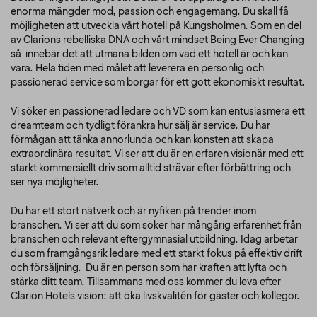
enorma mängder mod, passion och engagemang. Du skall få
möjligheten att utveckla vårt hotell på Kungsholmen.
Som en del
av Clarions rebelliska DNA och vårt mindset Being Ever Changing
så innebär det att utmana bilden om vad ett hotell är och kan
vara. Hela tiden med målet att leverera en personlig och
passionerad service som borgar för ett gott ekonomiskt resultat.
Vi söker en passionerad ledare och VD som kan entusiasmera ett
dreamteam och tydligt förankra hur sälj är service. Du har
förmågan att tänka annorlunda och kan konsten att skapa
extraordinära resultat. Vi ser att du är en erfaren visionär med ett
starkt kommersiellt driv som alltid strävar efter förbättring och
ser nya möjligheter.
Du har ett stort nätverk och är nyfiken på trender inom
branschen. Vi ser att du som söker har mångårig erfarenhet från
branschen och relevant eftergymnasial utbildning. Idag arbetar
du som framgångsrik ledare med ett starkt fokus på effektiv drift
och försäljning. Du är en person som har kraften att lyfta och
stärka ditt team. Tillsammans med oss kommer du leva efter
Clarion Hotels vision: att öka livskvalitén för gäster och kollegor.