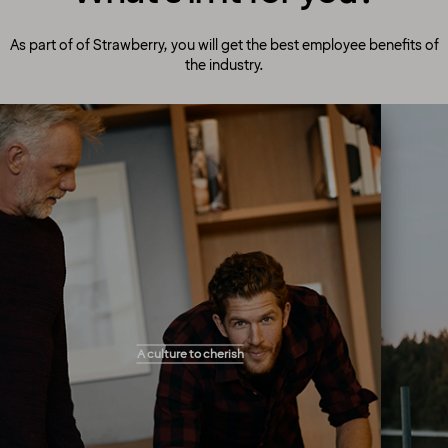
As part of of Strawberry, you will get the best employee benefits of
the industry.
A culture to cherish
Our people always make guests their top
A culture to cherish
priority! Our warm and welcoming atmosphere
creates the right setting for you to flourish and
work your magic. You will get the freedom you
need to perform your tasks and solve
problems as they arise in the best way you see