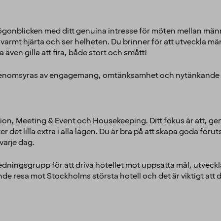
små ögonblicken med ditt genuina intresse för möten mellan m
 varmt hjärta och ser helheten. Du brinner för att utveckla mä
även gilla att fira, både stort och smått!
 genomsyras av engagemang, omtänksamhet och nytänkande ka
tion, Meeting & Event och Housekeeping. Ditt fokus är
att, ge
 det lilla extra i alla lägen. Du är bra på att skapa goda föru
varje dag.
dningsgrupp för att driva hotellet mot uppsatta mål, utveckl
e resa mot Stockholms största hotell och det är viktigt att 