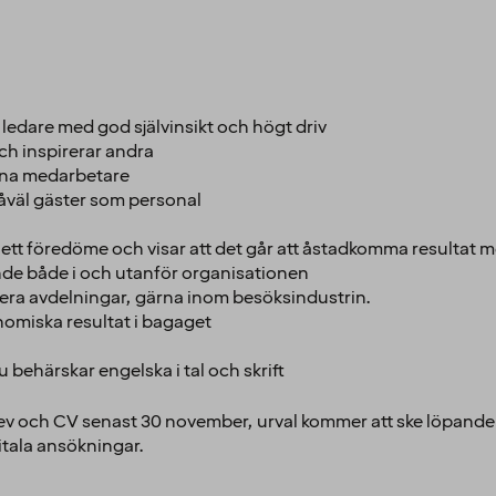
 ledare med god självinsikt och högt driv
och inspirerar andra
dina medarbetare
åväl gäster som personal
ett föredöme och visar att det går att åstadkomma resultat
nde både i och utanför organisationen
lera avdelningar, gärna inom besöksindustrin.
nomiska resultat i bagaget
ehärskar engelska i tal och skrift
ev och CV senast 30 november, urval kommer att ske löpande o
itala ansökningar.