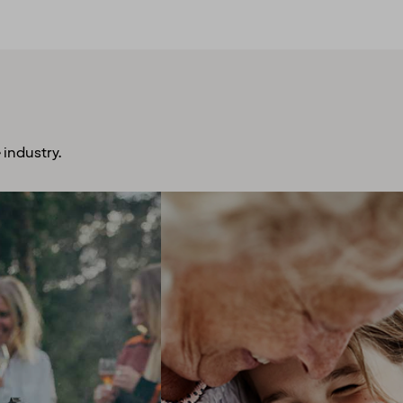
 industry.
plore more
Open mind, open
urage you to get out