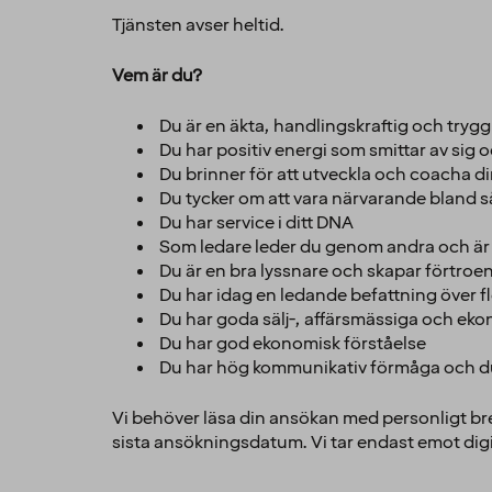
Tjänsten avser heltid.
Vem är du?
Du är en äkta, handlingskraftig och trygg
Du har positiv energi som smittar av sig 
Du brinner för att utveckla och coacha 
Du tycker om att vara närvarande bland s
Du har service i ditt DNA
Som ledare leder du genom andra och är 
Du är en bra lyssnare och skapar förtroe
Du har idag en ledande befattning över f
Du har goda sälj-, affärsmässiga och eko
Du har god ekonomisk förståelse
Du har hög kommunikativ förmåga och du b
Vi behöver läsa din ansökan med personligt br
sista ansökningsdatum. Vi tar endast emot dig