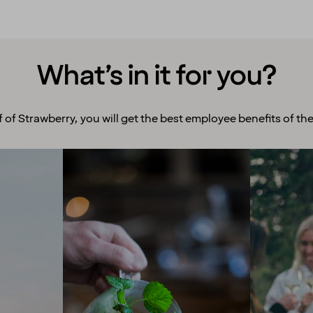
What’s in it for you?
f of Strawberry, you will get the best employee benefits of the
Room to grow
Ex
With more than 200 hotels
We enco
across the Nordics, we offer