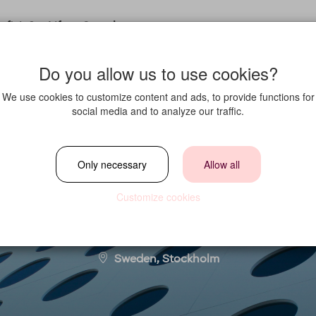
fit in?
Life at Strawberry
Do you allow us to use cookies?
We use cookies to customize content and ads, to provide functions for
social media and to analyze our traffic.
tel Friends söker
Only necessary
Allow all
Customize cookies
Location
Sweden, Stockholm