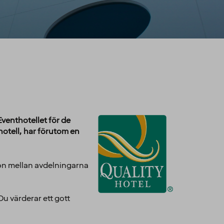
 Eventhotellet för de
otell, har förutom en
ion mellan avdelningarna
Du värderar ett gott