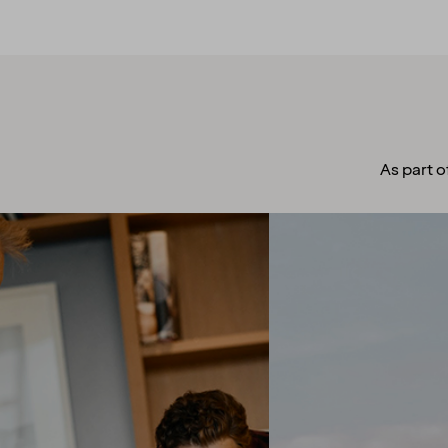
As part o
A culture to
cherish
Our people always make
guests their top priority! Our
warm and welcoming