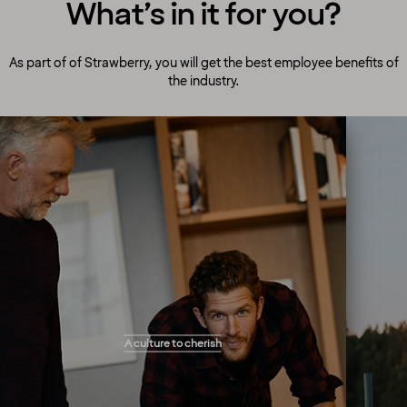
What’s in it for you?
As part of of Strawberry, you will get the best employee benefits of
the industry.
A culture to cherish
Our people always make guests their top
A culture to cherish
priority! Our warm and welcoming atmosphere
creates the right setting for you to flourish and
work your magic. You will get the freedom you
need to perform your tasks and solve