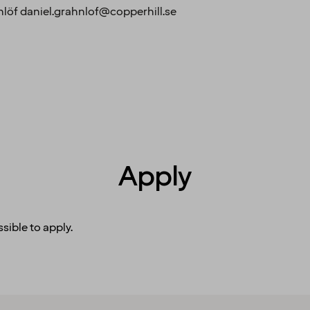
löf daniel.grahnlof@copperhill.se
Apply
sible to apply.