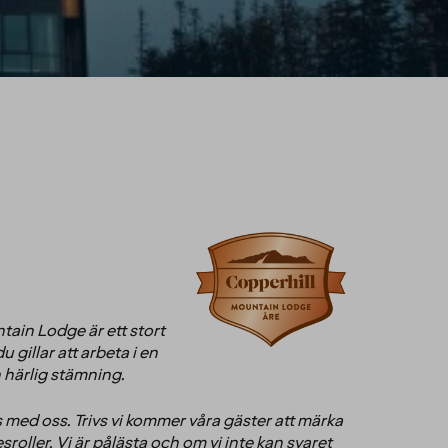
tain Lodge är ett stort
gillar att arbeta i en
n härlig stämning.
ivs med oss. Trivs vi kommer våra gäster att märka
esroller. Vi är pålästa och om vi inte kan svaret