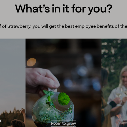
What’s in it for you?
f of Strawberry, you will get the best employee benefits of the
Room to grow
Ex
With more than 200 hotels
We enco
across the Nordics, we offer
and exp
you endless opportunities
to offe
for career progression!
y for
numerou
Would you like to work full-
r
Room to grow
and you
time, part-time, a few hours
d