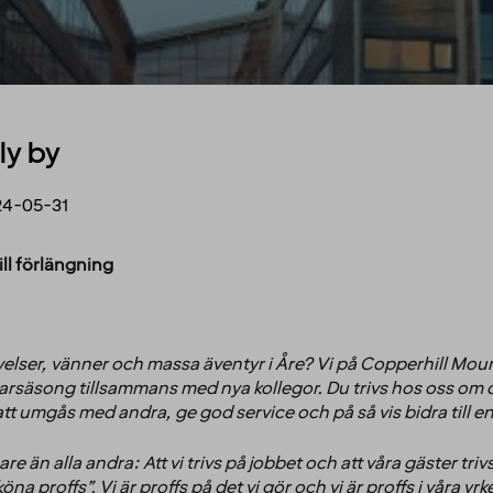
ly by
24-05-31
ll förlängning
elser, vänner och massa äventyr i Åre? Vi på Copperhill Moun
äsong tillsammans med nya kollegor. Du trivs hos oss om du 
a att umgås med andra, ge god service och på så vis bidra till e
are än alla andra: Att vi trivs på jobbet och att våra gäster tr
na proffs”. Vi är proffs på det vi gör och vi är proffs i våra yrk