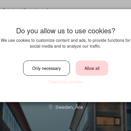
fit in?
Life at Strawberry
Do you allow us to use cookies?
We use cookies to customize content and ads, to provide functions for
social media and to analyze our traffic.
ockar sommar i Å
Only necessary
Allow all
Customize cookies
Location
Sweden, Åre