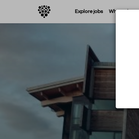
Explore jobs
Where do you 
K