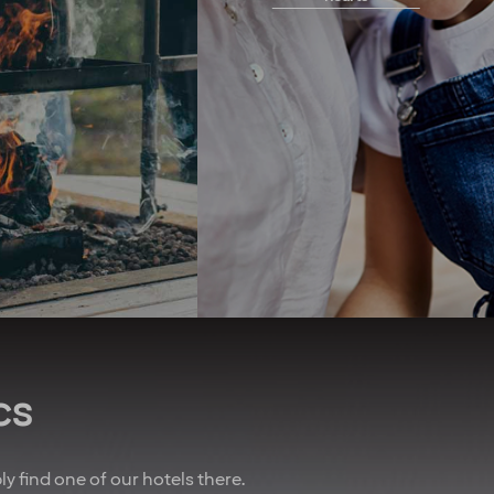
around us. To meet global
r hotels, bars and
challenges, we support the
urants. As part of
transition to clean energy,
erry, you get four
and we recently opened the
ights at our hotels
first zero-energy hotel in the
ear* To remind you
Nordics. We seek to use
w important you are,
organic produce and have
lways do our best to
championed the elimination
you an upgrade! And
of unsustainable palm oil.
 of that, we’ve also
We promote equal rights
nered with other
above all and are proud
es to give you sweet
sponsors of Pride.
n air travel, charter
Regardless of your ethnicity,
, car rental and lots
gender, religious beliefs,
more.
disabilities or age - our
doors are always open.
u are employed on a
t for at least 20% of
cs
time working hours.
bly find one of our hotels there.