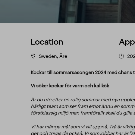
Location
App
Sweden, Åre
20
Kockar till sommarsäsongen 2024 med chans ti
Vi söker kockar för varm och kallkök
Är du ute efter en rolig sommar med nya upplev
härligt team som ser fram emot ännu en sommars
förstklassig miljö men framförallt skall du gill
Vi har många mål som vi vill uppnå. Två är viktig
det och trivas de också. Vi som jobbar här är “skö