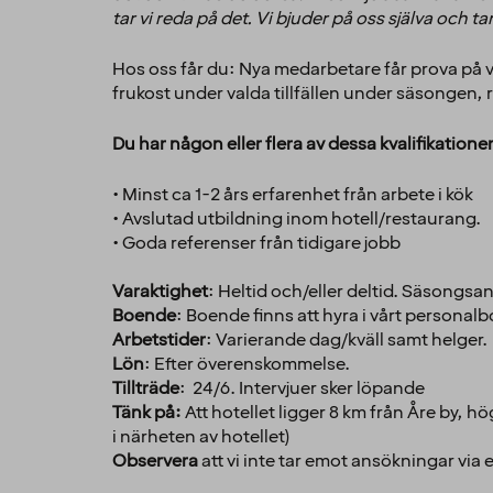
tar vi reda på det. Vi bjuder på oss själva och t
Hos oss får du: Nya medarbetare får prova på vår
frukost under valda tillfällen under säsongen, 
Du har någon eller flera av dessa kvalifikation
• Minst ca 1-2 års erfarenhet från arbete i kök
• Avslutad utbildning inom hotell/restaurang.
• Goda referenser från tidigare jobb
Varaktighet
: Heltid och/eller deltid. Säsongsan
Boende
: Boende finns att hyra i vårt personal
Arbetstider
: Varierande dag/kväll samt helger.
Lön
: Efter överenskommelse.
Tillträde
: 24/6. Intervjuer sker löpande
Tänk på:
Att hotellet ligger 8 km från Åre by, h
i närheten av hotellet)
Observera
att vi inte tar emot ansökningar via 