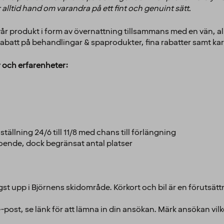
ar alltid hand om varandra på ett fint och genuint sätt.
 produkt i form av övernattning tillsammans med en vän, alla t
rabatt på behandlingar & spaprodukter, fina rabatter samt kar
er och erfarenheter:
ställning 24/6 till 11/8 med chans till förlängning
boende, dock begränsat antal platser
ögst upp i Björnens skidområde. Körkort och bil är en förutsät
e-post, se länk för att lämna in din ansökan. Märk ansökan vilke