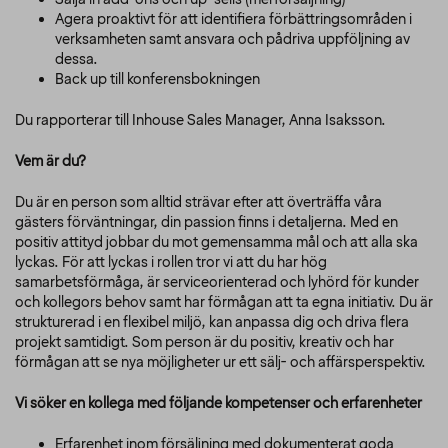
Agera proaktivt för att identifiera förbättringsområden i
verksamheten samt ansvara och pådriva uppföljning av
dessa.
Back up till konferensbokningen
Du rapporterar till Inhouse Sales Manager, Anna Isaksson.
Vem är du?
Du är en person som alltid strävar efter att överträffa våra
gästers förväntningar, din passion finns i detaljerna. Med en
positiv attityd jobbar du mot gemensamma mål och att alla ska
lyckas. För att lyckas i rollen tror vi att du har hög
samarbetsförmåga, är serviceorienterad och lyhörd för kunder
och kollegors behov samt har förmågan att ta egna initiativ. Du är
strukturerad i en flexibel miljö, kan anpassa dig och driva flera
projekt samtidigt. Som person är du positiv, kreativ och har
förmågan att se nya möjligheter ur ett sälj- och affärsperspektiv.
Vi söker en kollega med följande kompetenser och erfarenheter
Erfarenhet inom försäljning med dokumenterat goda