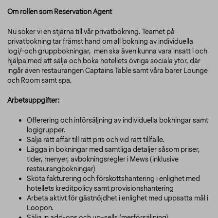
Om rollen som Reservation Agent
Nu söker vi en stjärna till vår privatbokning. Teamet på
privatbokning tar främst hand om all bokning av individuella
logi/-och gruppbokningar, men ska även kunna vara insatt i och
hjälpa med att sälja och boka hotellets övriga sociala ytor, där
ingår även restaurangen Captains Table samt våra barer Lounge
och Room samt spa.
Arbetsuppgifter:
Offerering och införsäljning av individuella bokningar samt
logigrupper.
Sälja rätt affär till rätt pris och vid rätt tillfälle.
Lägga in bokningar med samtliga detaljer såsom priser,
tider, menyer, avbokningsregler i Mews (inklusive
restaurangbokningar)
Sköta fakturering och förskottshantering i enlighet med
hotellets kreditpolicy samt provisionshantering
Arbeta aktivt för gästnöjdhet i enlighet med uppsatta mål i
Loopon.
Sälja in add-ons och up-sells (merförsäljning)