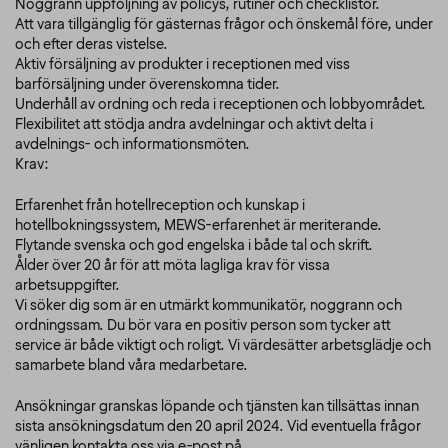
Noggrann uppföljning av policys, rutiner och checklistor.
Att vara tillgänglig för gästernas frågor och önskemål före, under
och efter deras vistelse.
Aktiv försäljning av produkter i receptionen med viss
barförsäljning under överenskomna tider.
Underhåll av ordning och reda i receptionen och lobbyområdet.
Flexibilitet att stödja andra avdelningar och aktivt delta i
avdelnings- och informationsmöten.
Krav:
Erfarenhet från hotellreception och kunskap i
hotellbokningssystem, MEWS-erfarenhet är meriterande.
Flytande svenska och god engelska i både tal och skrift.
Ålder över 20 år för att möta lagliga krav för vissa
arbetsuppgifter.
Vi söker dig som är en utmärkt kommunikatör, noggrann och
ordningssam. Du bör vara en positiv person som tycker att
service är både viktigt och roligt. Vi värdesätter arbetsglädje och
samarbete bland våra medarbetare.
Ansökningar granskas löpande och tjänsten kan tillsättas innan
sista ansökningsdatum den 20 april 2024. Vid eventuella frågor
vänligen kontakta oss via e-post på