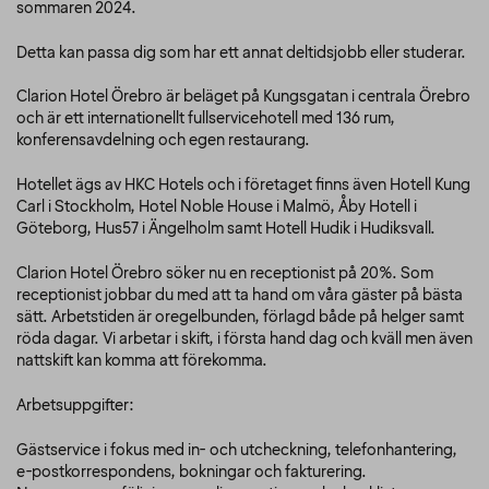
sommaren 2024.
Detta kan passa dig som har ett annat deltidsjobb eller studerar.
Clarion Hotel Örebro är beläget på Kungsgatan i centrala Örebro
och är ett internationellt fullservicehotell med 136 rum,
konferensavdelning och egen restaurang.
Hotellet ägs av HKC Hotels och i företaget finns även Hotell Kung
Carl i Stockholm, Hotel Noble House i Malmö, Åby Hotell i
Göteborg, Hus57 i Ängelholm samt Hotell Hudik i Hudiksvall.
Clarion Hotel Örebro söker nu en receptionist på 20%. Som
receptionist jobbar du med att ta hand om våra gäster på bästa
sätt. Arbetstiden är oregelbunden, förlagd både på helger samt
röda dagar. Vi arbetar i skift, i första hand dag och kväll men även
nattskift kan komma att förekomma.
Arbetsuppgifter:
Gästservice i fokus med in- och utcheckning, telefonhantering,
e-postkorrespondens, bokningar och fakturering.