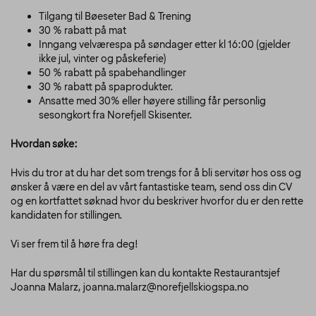
Tilgang til Bøeseter Bad & Trening
30 % rabatt på mat
Inngang velværespa på søndager etter kl 16:00 (gjelder
ikke jul, vinter og påskeferie)
50 % rabatt på spabehandlinger
30 % rabatt på spaprodukter.
Ansatte med 30% eller høyere stilling får personlig
sesongkort fra Norefjell Skisenter.
Hvordan søke:
Hvis du tror at du har det som trengs for å bli servitør hos oss og
ønsker å være en del av vårt fantastiske team, send oss din CV
og en kortfattet søknad hvor du beskriver hvorfor du er den rette
kandidaten for stillingen.
Vi ser frem til å høre fra deg!
Har du spørsmål til stillingen kan du kontakte Restaurantsjef
Joanna Malarz, joanna.malarz@norefjellskiogspa.no