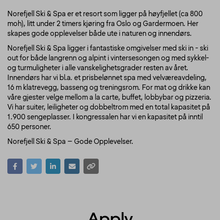
Norefjell Ski & Spa er et resort som ligger på høyfjellet (ca 800
moh), litt under 2 timers kjøring fra Oslo og Gardermoen. Her
skapes gode opplevelser både ute i naturen og innendørs.
Norefjell Ski & Spa ligger i fantastiske omgivelser med ski in - ski
out for både langrenn og alpint i vintersesongen og med sykkel-
og turmuligheter i alle vanskelighetsgrader resten av året.
Innendørs har vi bl.a. et prisbelønnet spa med velværeavdeling,
16 m klatrevegg, basseng og treningsrom. For mat og drikke kan
våre gjester velge mellom a la carte, buffet, lobbybar og pizzeria.
Vi har suiter, leiligheter og dobbeltrom med en total kapasitet på
1.900 sengeplasser. I kongressalen har vi en kapasitet på inntil
650 personer.
Norefjell Ski & Spa – Gode Opplevelser.
Apply