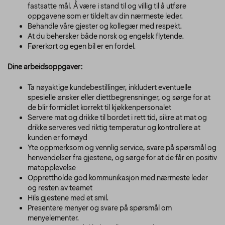
fastsatte mål. Å være i stand til og villig til å utføre
oppgavene som er tildelt av din nærmeste leder.
Behandle våre gjester og kollegær med respekt.
At du behersker både norsk og engelsk flytende.
Førerkort og egen bil er en fordel.
Dine arbeidsoppgaver:
Ta nøyaktige kundebestillinger, inkludert eventuelle
spesielle ønsker eller diettbegrensninger, og sørge for at
de blir formidlet korrekt til kjøkkenpersonalet
Servere mat og drikke til bordet i rett tid, sikre at mat og
drikke serveres ved riktig temperatur og kontrollere at
kunden er fornøyd
Yte oppmerksom og vennlig service, svare på spørsmål og
henvendelser fra gjestene, og sørge for at de får en positiv
matopplevelse
Opprettholde god kommunikasjon med nærmeste leder
og resten av teamet
Hils gjestene med et smil.
Presentere menyer og svare på spørsmål om
menyelementer.