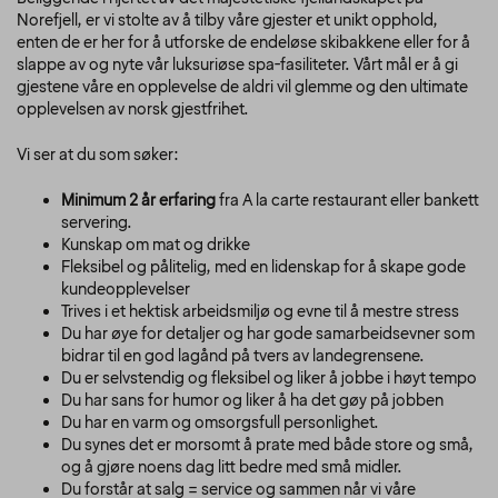
Norefjell, er vi stolte av å tilby våre gjester et unikt opphold,
enten de er her for å utforske de endeløse skibakkene eller for å
slappe av og nyte vår luksuriøse spa-fasiliteter. Vårt mål er å gi
gjestene våre en opplevelse de aldri vil glemme og den ultimate
opplevelsen av norsk gjestfrihet.
Vi ser at du som søker:
Minimum 2 år erfaring
fra A la carte restaurant eller bankett
servering.
Kunskap om mat og drikke
Fleksibel og pålitelig, med en lidenskap for å skape gode
kundeopplevelser
Trives i et hektisk arbeidsmiljø og evne til å mestre stress
Du har øye for detaljer og har gode samarbeidsevner som
bidrar til en god lagånd på tvers av landegrensene.
Du er selvstendig og fleksibel og liker å jobbe i høyt tempo
Du har sans for humor og liker å ha det gøy på jobben
Du har en varm og omsorgsfull personlighet.
Du synes det er morsomt å prate med både store og små,
og å gjøre noens dag litt bedre med små midler.
Du forstår at salg = service og sammen når vi våre