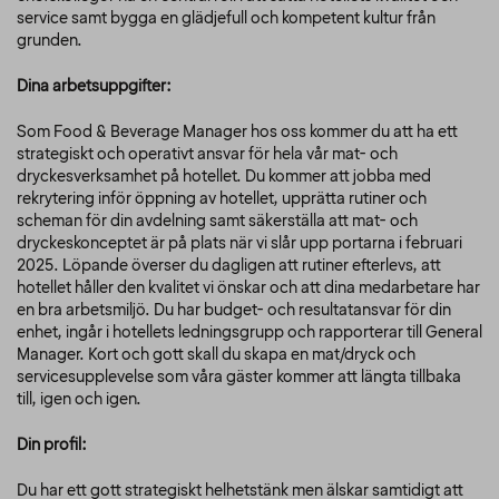
service samt bygga en glädjefull och kompetent kultur från
grunden.
Dina arbetsuppgifter
:
Som Food & Beverage Manager hos oss kommer du att ha ett
strategiskt och operativt ansvar för hela vår mat- och
dryckesverksamhet på hotellet. Du kommer att jobba med
rekrytering inför öppning av hotellet, upprätta rutiner och
scheman för din avdelning samt säkerställa att mat- och
dryckeskonceptet är på plats när vi slår upp portarna i februari
2025. Löpande överser du dagligen att rutiner efterlevs, att
hotellet håller den kvalitet vi önskar och att dina medarbetare har
en bra arbetsmiljö. Du har budget- och resultatansvar för din
enhet, ingår i hotellets ledningsgrupp och rapporterar till General
Manager. Kort och gott skall du skapa en mat/dryck och
servicesupplevelse som våra gäster kommer att längta tillbaka
till, igen och igen.
Din profil:
Du har ett gott strategiskt helhetstänk men älskar samtidigt att