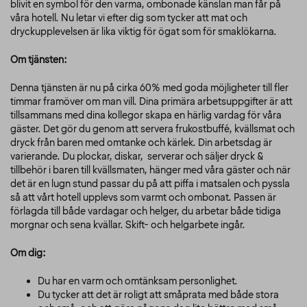
blivit en symbol för den varma, ombonade känslan man får på
våra hotell. Nu letar vi efter dig som tycker att mat och
dryckupplevelsen är lika viktig för ögat som för smaklökarna.
Om tjänsten:
Denna tjänsten är nu på cirka 60% med goda möjligheter till fler
timmar framöver om man vill. Dina primära arbetsuppgifter är att
tillsammans med dina kollegor skapa en härlig vardag för våra
gäster. Det gör du genom att servera frukostbuffé, kvällsmat och
dryck från baren med omtanke och kärlek. Din arbetsdag är
varierande. Du plockar, diskar, serverar och säljer dryck &
tillbehör i baren till kvällsmaten, hänger med våra gäster och när
det är en lugn stund passar du på att piffa i matsalen och pyssla
så att vårt hotell upplevs som varmt och ombonat. Passen är
förlagda till både vardagar och helger, du arbetar både tidiga
morgnar och sena kvällar. Skift- och helgarbete ingår.
Om dig:
Du har en varm och omtänksam personlighet.
Du tycker att det är roligt att småprata med både stora