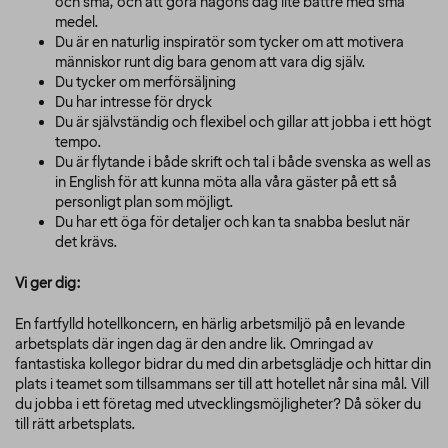
och små, och att göra någons dag lite bättre med små
medel.
Du är en naturlig inspiratör som tycker om att motivera
människor runt dig bara genom att vara dig själv.
Du tycker om merförsäljning
Du har intresse för dryck
Du är självständig och flexibel och gillar att jobba i ett högt
tempo.
Du är flytande i både skrift och tal i både svenska as well as
in English för att kunna möta alla våra gäster på ett så
personligt plan som möjligt.
Du har ett öga för detaljer och kan ta snabba beslut när
det krävs.
Vi ger dig:
En fartfylld hotellkoncern, en härlig arbetsmiljö på en levande
arbetsplats där ingen dag är den andre lik. Omringad av
fantastiska kollegor bidrar du med din arbetsglädje och hittar din
plats i teamet som tillsammans ser till att hotellet når sina mål. Vill
du jobba i ett företag med utvecklingsmöjligheter? Då söker du
till rätt arbetsplats.