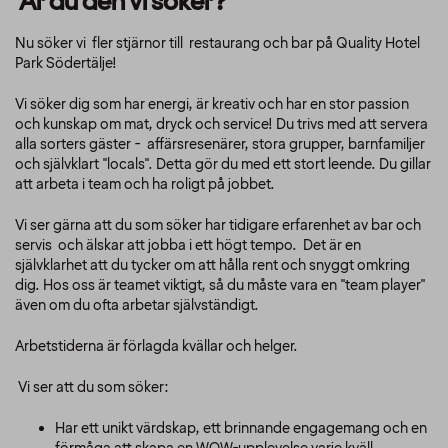
Är du den vi söker?
Nu söker vi fler stjärnor till restaurang och bar på Quality Hotel
Park Södertälje!
Vi söker dig som har energi, är kreativ och har en stor passion
och kunskap om mat, dryck och service! Du trivs med att servera
alla sorters gäster - affärsresenärer, stora grupper, barnfamiljer
och självklart "locals". Detta gör du med ett stort leende. Du gillar
att arbeta i team och ha roligt på jobbet.
Vi ser gärna att du som söker har tidigare erfarenhet av bar och
servis och älskar att jobba i ett högt tempo. Det är en
självklarhet att du tycker om att hålla rent och snyggt omkring
dig. Hos oss är teamet viktigt, så du måste vara en "team player"
även om du ofta arbetar självständigt.
Arbetstiderna är förlagda kvällar och helger.
Vi ser att du som söker:
Har ett unikt värdskap, ett brinnande engagemang och en