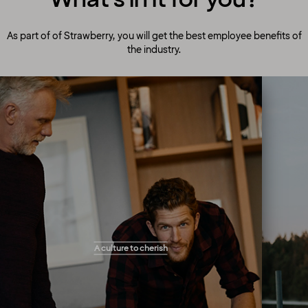
As part of of Strawberry, you will get the best employee benefits of
the industry.
A culture to cherish
Our people always make guests their top
A culture to cherish
priority! Our warm and welcoming atmosphere
creates the right setting for you to flourish and
work your magic. You will get the freedom you
need to perform your tasks and solve