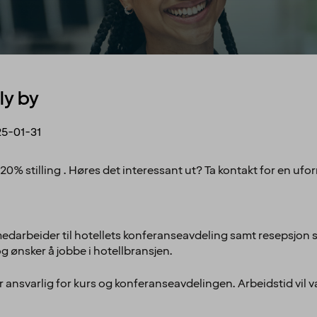
ly by
5-01-31
20% stilling . Høres det interessant ut? Ta kontakt for en ufor
t medarbeider til hotellets konferanseavdeling samt resepsjon
g ønsker å jobbe i hotellbransjen.
er ansvarlig for kurs og konferanseavdelingen. Arbeidstid vil