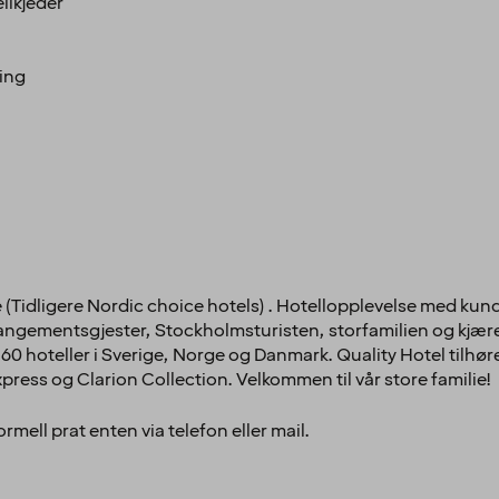
llkjeder
ling
(Tidligere Nordic choice hotels) . Hotellopplevelse med kundel
ngementsgjester, Stockholmsturisten, storfamilien og kjæres
 60 hoteller i Sverige, Norge og Danmark. Quality Hotel til
ress og Clarion Collection. Velkommen til vår store familie!
rmell prat enten via telefon eller mail.