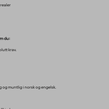
realer
 om du:
olutt krav.
 og muntlig i norsk og engelsk.