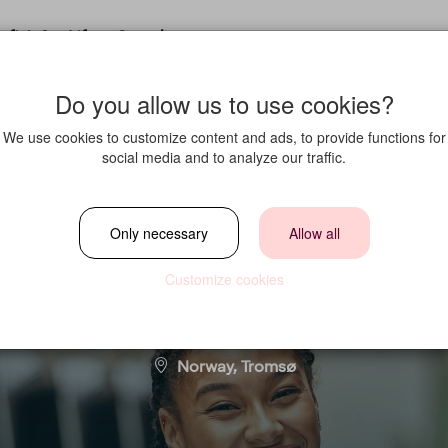
fit in?
Life at Strawberry
Do you allow us to use cookies?
We use cookies to customize content and ads, to provide functions for
social media and to analyze our traffic.
ransevert i 20% st
Only necessary
Allow all
Customize cookies
Location
Norway, Tromsø