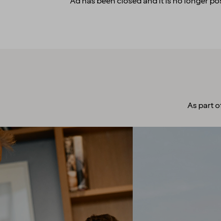
Ad has been closed and it is no longer pos
As part o
A culture to
cherish
Our people always make