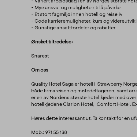
- Variert arbeidsdag i en av Norges største hote
- Mye ansvar og muligheten til å påvirke
- Et stort fagmiljø innen hotell og reiseliv
- Gode karrieremuligheter, kurs og videreutvik
- Gunstige ansattfordeler og rabatter
Ønsket tiltredelse:
Snarest
Om oss
Quality Hotel Saga er hotell i Strawberry Norge 
både firmareisen og møtedeltageren, samt arra
er en av Nordens største hotellkjeder med over
hotellkjedene Clarion Hotel, Comfort Hotel, Exp
Høres dette interessant ut. Ta kontakt for en ufo
Mob.: 971 55 138