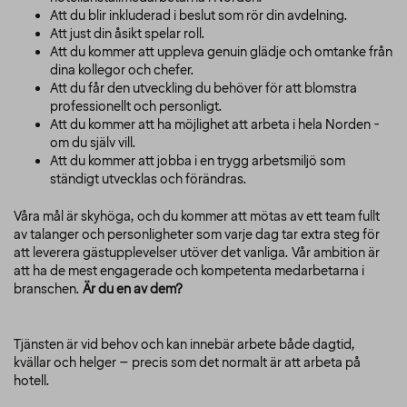
Att du blir inkluderad i beslut som rör din avdelning.
Att just din åsikt spelar roll.
Att du kommer att uppleva genuin glädje och omtanke från
dina kollegor och chefer.
Att du får den utveckling du behöver för att blomstra
professionellt och personligt.
Att du kommer att ha möjlighet att arbeta i hela Norden -
om du själv vill.
Att du kommer att jobba i en trygg arbetsmiljö som
ständigt utvecklas och förändras.
Våra mål är skyhöga, och du kommer att mötas av ett team fullt
av talanger och personligheter som varje dag tar extra steg för
att leverera gästupplevelser utöver det vanliga. Vår ambition är
att ha de mest engagerade och kompetenta medarbetarna i
branschen.
Är du en av dem?
Tjänsten är vid behov och kan innebär arbete både dagtid,
kvällar och helger – precis som det normalt är att arbeta på
hotell.