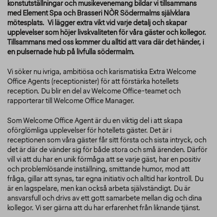
konstutställningar och musikevenemang bildar vi tillsammans
med Element Spa och Brasseri NÒR Södermalms självklara
mötesplats. Vi lägger extra vikt vid varje detalj och skapar
upplevelser som höjer livskvaliteten för våra gäster och kollegor.
Tillsammans med oss kommer du alltid att vara där det händer, i
en pulsernade hub på livfulla södermalm.
Vi söker nu ivriga, ambitiösa och karismatiska Extra Welcome
Office Agents (receptionister) för att förstärka hotellets
reception. Du blir en del av Welcome Office-teamet och
rapporterar till Welcome Office Manager.
Som Welcome Office Agent är du en viktig del i att skapa
oförglömliga upplevelser för hotellets gäster. Det är i
receptionen som våra gäster får sitt första och sista intryck, och
det är där de vänder sig för både stora och små ärenden. Därför
vill vi att du har en unik förmåga att se varje gäst, har en positiv
och problemlösande inställning, smittande humor, mod att
fråga, gillar att synas, tar egna initiativ och alltid har kontroll. Du
är en lagspelare, men kan också arbeta självständigt. Du är
ansvarsfull och drivs av ett gott samarbete mellan dig och dina
kollegor. Vi ser gärna att du har erfarenhet från liknande tjänst.