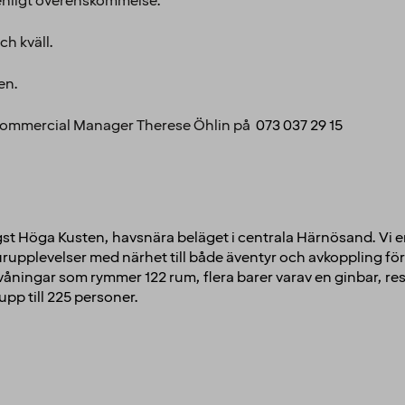
illträde enligt överenskommelse.
ch kväll.
en.
 Commercial Manager Therese Öhlin på
073 037 29 15
ngst Höga Kusten, havsnära beläget i centrala Härnösand. Vi e
upplevelser med närhet till både äventyr och avkoppling för 
 våningar som rymmer 122 rum, flera barer varav en ginbar, r
pp till 225 personer.