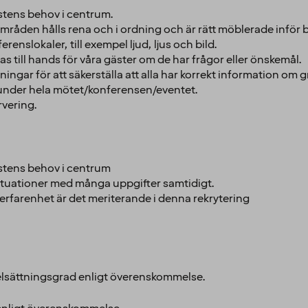
ästens behov i centrum.
sområden hålls rena och i ordning och är rätt möblerade infö
enslokaler, till exempel ljud, ljus och bild.
s till hands för våra gäster om de har frågor eller önskemål.
ngar för att säkerställa att alla har korrekt information om g
under hela mötet/konferensen/eventet.
rvering.
gästens behov i centrum
ituationer med många uppgifter samtidigt.
 erfarenhet är det meriterande i denna rekrytering
elsättningsgrad enligt överenskommelse.