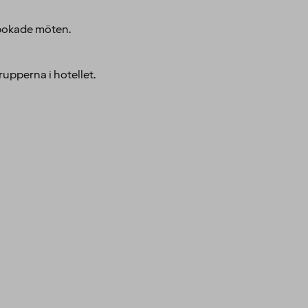
r bokade möten.
rupperna i hotellet.