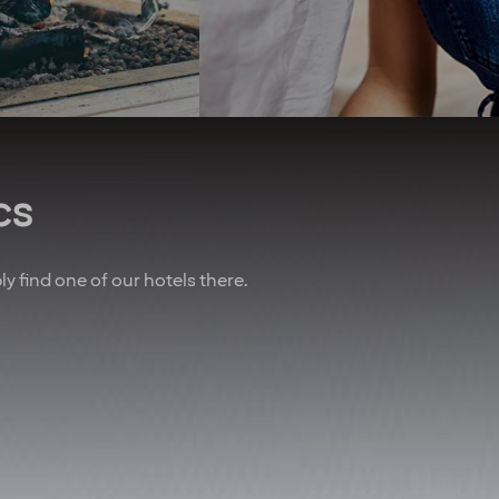
 of that, we’ve also
We promote equal rights
nered with other
above all and are proud
es to give you sweet
sponsors of Pride.
n air travel, charter
Regardless of your ethnicity,
, car rental and lots
gender, religious beliefs,
more.
disabilities or age - our
doors are always open.
u are employed on a
t for at least 20% of
cs
time working hours.
bly find one of our hotels there.