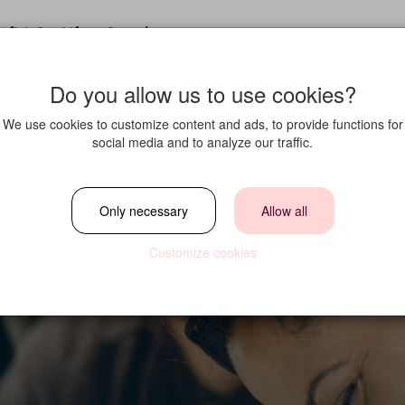
fit in?
Life at Strawberry
Do you allow us to use cookies?
We use cookies to customize content and ads, to provide functions for
social media and to analyze our traffic.
Only necessary
Allow all
vent Host till Hern
Customize cookies