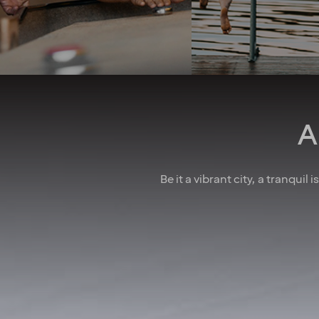
celebrate, we make sure to
wellness allowa
have some fun! In larger
attractive pension 
cities, we also regularly host
competitive salarie
after-work events to allow
there for you
colleagues to mingle. How
do we achieve all this you
may wonder? We believe it’s
down to the fact that we’re a
A
diverse crowd full of energy,
courage and enthusiasm.
That’s how we create
extraordinary experiences
Be it a vibrant city, a tranquil
every single day!