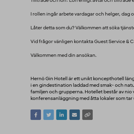
Tillträde och lön: Lön enligt avtal och t
I rollen ingår arbete vardagar och helger, dag o
Låter detta som du? Välkommen att söka tjänst
Vid frågor vänligen kontakta Guest Service &
Välkommen med din ansökan.
Hernö Gin Hotell är ett unikt koncepthotell lä
i en gindestination laddad med smak- och natur
familjen och grupperna. Hotellet består av nio
konferensanläggning med åtta lokaler som tar u