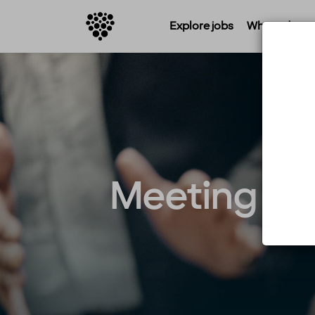
Explore jobs
Where do you 
Meeting & E