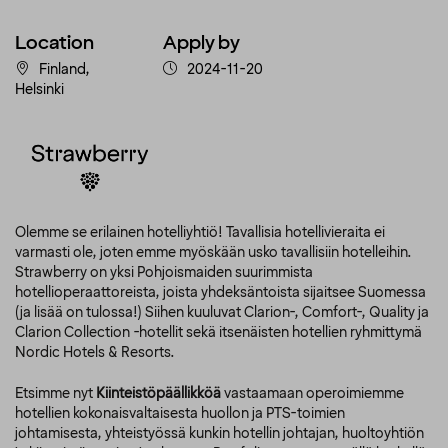
Location
Apply by
Finland,
2024-11-20
Helsinki
Olemme se erilainen hotelliyhtiö! Tavallisia hotellivieraita ei
varmasti ole, joten emme myöskään usko tavallisiin hotelleihin.
Strawberry on yksi Pohjoismaiden suurimmista
hotellioperaattoreista, joista yhdeksäntoista sijaitsee Suomessa
(ja lisää on tulossa!) Siihen kuuluvat Clarion-, Comfort-, Quality ja
Clarion Collection -hotellit sekä itsenäisten hotellien ryhmittymä
Nordic Hotels & Resorts.
Etsimme nyt
Kiinteistöpäällikköä
vastaamaan operoimiemme
hotellien kokonaisvaltaisesta huollon ja PTS-toimien
johtamisesta, yhteistyössä kunkin hotellin johtajan, huoltoyhtiön