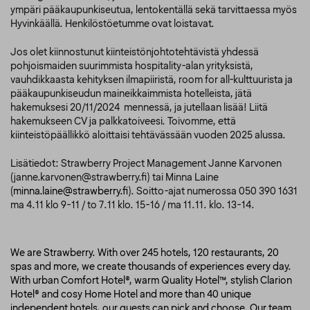
ympäri pääkaupunkiseutua, lentokentällä sekä tarvittaessa myös
Hyvinkäällä. Henkilöstöetumme ovat loistavat.
Jos olet kiinnostunut kiinteistönjohtotehtävistä yhdessä
pohjoismaiden suurimmista hospitality-alan yrityksistä,
vauhdikkaasta kehityksen ilmapiiristä, room for all-kulttuurista ja
pääkaupunkiseudun maineikkaimmista hotelleista, jätä
hakemuksesi 20/11/2024 mennessä, ja jutellaan lisää! Liitä
hakemukseen CV ja palkkatoiveesi. Toivomme, että
kiinteistöpäällikkö aloittaisi tehtävässään vuoden 2025 alussa.
Lisätiedot: Strawberry Project Management Janne Karvonen
(janne.karvonen@strawberry.fi) tai Minna Laine
(
minna.laine@strawberry.fi
). Soitto-ajat numerossa 050 390 1631
ma 4.11 klo 9-11 / to 7.11 klo. 15-16 / ma 11.11. klo. 13-14.
We are Strawberry. With over 245 hotels, 120 restaurants, 20
spas and more, we create thousands of experiences every day.
With urban Comfort Hotel®, warm Quality Hotel™, stylish Clarion
Hotel® and cosy Home Hotel and more than 40 unique
independent hotels, our guests can pick and choose. Our team