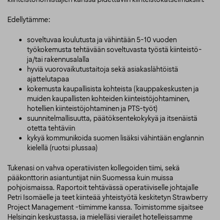
Edellytämme:
soveltuvaa koulutusta ja vähintään 5-10 vuoden
työkokemusta tehtävään soveltuvasta työstä kiinteistö-
ja/tai rakennusalalla
hyviä vuorovaikutustaitoja sekä asiakaslähtöistä
ajattelutapaa
kokemusta kaupallisista kohteista (kauppakeskusten ja
muiden kaupallisten kohteiden kiinteistöjohtaminen,
hotellien kiinteistöjohtaminen ja PTS-työt)
suunnitelmallisuutta, päätöksentekokykyä ja itsenäistä
otetta tehtäviin
kykyä kommunikoida suomen lisäksi vähintään englannin
kielellä (ruotsi plussaa)
Tukenasi on vahva operatiivisten kollegoiden tiimi, sekä
pääkonttorin asiantuntijat niin Suomessa kuin muissa
pohjoismaissa. Raportoit tehtävässä operatiiviselle johtajalle
Petri Isomäelle ja teet kiinteää yhteistyötä keskitetyn Strawberry
Project Management -tiimimme kanssa. Toimistomme sijaitsee
Helsingin keskustassa, ja mielelläsi vierailet hotelleissamme