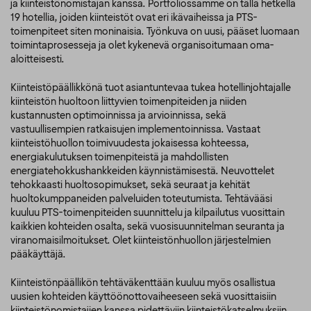
ja kiinteistönomistajan kanssa. Portfoliossamme on tällä hetkellä
19 hotellia, joiden kiinteistöt ovat eri ikävaiheissa ja PTS-
toimenpiteet siten moninaisia. Työnkuva on uusi, pääset luomaan
toimintaprosesseja ja olet kykenevä organisoitumaan oma-
aloitteisesti.
Kiinteistöpäällikkönä tuot asiantuntevaa tukea hotellinjohtajalle
kiinteistön huoltoon liittyvien toimenpiteiden ja niiden
kustannusten optimoinnissa ja arvioinnissa, sekä
vastuullisempien ratkaisujen implementoinnissa. Vastaat
kiinteistöhuollon toimivuudesta jokaisessa kohteessa,
energiakulutuksen toimenpiteistä ja mahdollisten
energiatehokkushankkeiden käynnistämisestä. Neuvottelet
tehokkaasti huoltosopimukset, sekä seuraat ja kehität
huoltokumppaneiden palveluiden toteutumista. Tehtävääsi
kuuluu PTS-toimenpiteiden suunnittelu ja kilpailutus vuosittain
kaikkien kohteiden osalta, sekä vuosisuunnitelman seuranta ja
viranomaisilmoitukset. Olet kiinteistönhuollon järjestelmien
pääkäyttäjä.
Kiinteistönpäällikön tehtäväkenttään kuuluu myös osallistua
uusien kohteiden käyttöönottovaiheeseen sekä vuosittaisiin
kiinteistönomistajien kanssa pidettäviin kiinteistökatselmuksiin.