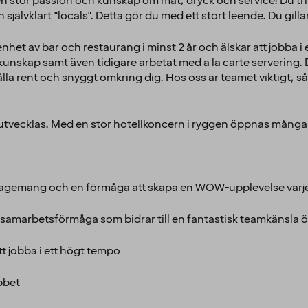
 en stor passion och kunskap om mat, dryck och service! Du tri
självklart "locals". Detta gör du med ett stort leende. Du gilla
enhet av bar och restaurang i minst 2 år och älskar att jobba i
nskap samt även tidigare arbetat med a la carte servering. Du 
 hålla rent och snyggt omkring dig. Hos oss är teamet viktigt,
h utvecklas. Med en stor hotellkoncern i ryggen öppnas många
gagemang och en förmåga att skapa en WOW-upplevelse varje k
d samarbetsförmåga som bidrar till en fantastisk teamkänsla ö
att jobba i ett högt tempo
obbet