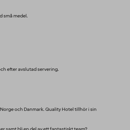
ed små medel.
ch efter avslutad servering.
 Norge och Danmark. Quality Hotel tillhör i sin
r samt bli en del av ett fantastiskt team?