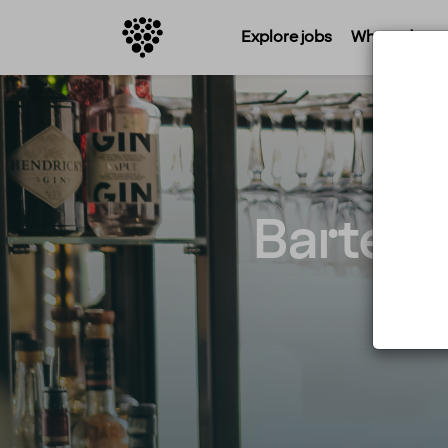
Explore jobs
Where do you 
Bartend