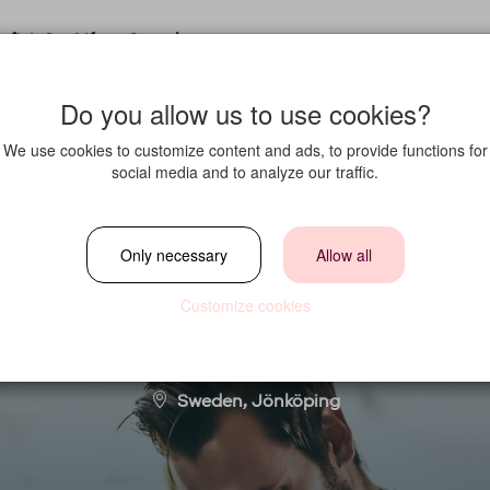
fit in?
Life at Strawberry
Do you allow us to use cookies?
We use cookies to customize content and ads, to provide functions for
social media and to analyze our traffic.
er på Quality Hot
Only necessary
Allow all
Customize cookies
Location
Sweden, Jönköping