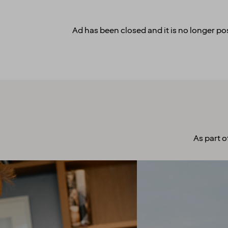
Ad has been closed and it is no longer pos
As part o
A culture to
cherish