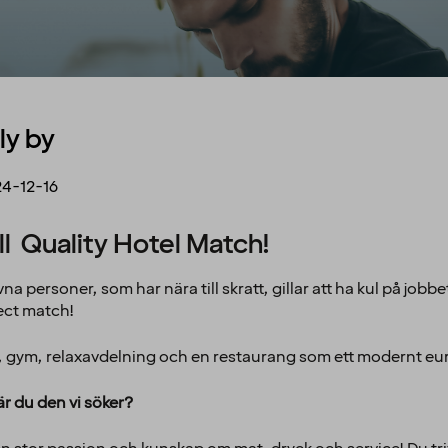
ly by
4-12-16
ill Quality Hotel Match!
na personer, som har nära till skratt, gillar att ha kul på jobbe
fect match!
 gym, relaxavdelning och en restaurang som ett modernt eur
är du den vi söker?