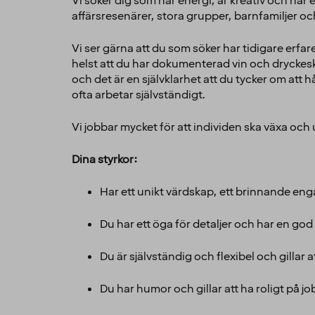
Vi söker dig som har energi, är kreativ och har
affärsresenärer, stora grupper, barnfamiljer och 
Vi ser gärna att du som söker har tidigare erfar
helst att du har dokumenterad vin och dryckesku
och det är en självklarhet att du tycker om att
ofta arbetar självständigt.
Vi jobbar mycket för att individen ska växa oc
Dina styrkor:
Har ett unikt värdskap, ett brinnande en
Du har ett öga för detaljer och har en go
Du är självständig och flexibel och gillar 
Du har humor och gillar att ha roligt på j