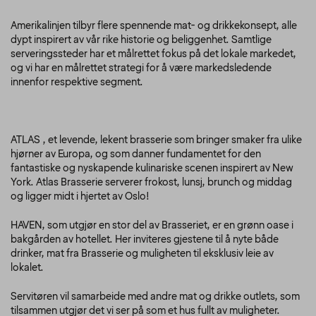
Amerikalinjen tilbyr flere spennende mat- og drikkekonsept, alle
dypt inspirert av vår rike historie og beliggenhet. Samtlige
serveringssteder har et målrettet fokus på det lokale markedet,
og vi har en målrettet strategi for å være markedsledende
innenfor respektive segment.
ATLAS , et levende, lekent brasserie som bringer smaker fra ulike
hjørner av Europa, og som danner fundamentet for den
fantastiske og nyskapende kulinariske scenen inspirert av New
York. Atlas Brasserie serverer frokost, lunsj, brunch og middag
og ligger midt i hjertet av Oslo!
HAVEN, som utgjør en stor del av Brasseriet, er en grønn oase i
bakgården av hotellet. Her inviteres gjestene til å nyte både
drinker, mat fra Brasserie og muligheten til eksklusiv leie av
lokalet.
Servitøren vil samarbeide med andre mat og drikke outlets, som
tilsammen utgjør det vi ser på som et hus fullt av muligheter.