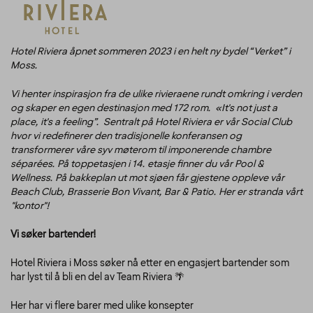
Hotel Riviera åpnet sommeren 2023 i en helt ny bydel “Verket” i
Moss.
Vi henter inspirasjon fra de ulike rivieraene rundt omkring i verden
og skaper en egen destinasjon med 172 rom. «It's not just a
place, it's a feeling”. Sentralt på Hotel Riviera er vår Social Club
hvor vi redefinerer den tradisjonelle konferansen og
transformerer våre syv møterom til imponerende chambre
séparées. På toppetasjen i 14. etasje finner du vår Pool &
Wellness. På bakkeplan ut mot sjøen får gjestene oppleve vår
Beach Club, Brasserie Bon Vivant, Bar & Patio. Her er stranda vårt
"kontor"!
Vi søker bartender!
Hotel Riviera i Moss søker nå etter en engasjert bartender som
har lyst til å bli en del av Team Riviera 🌴
Her har vi flere barer med ulike konsepter