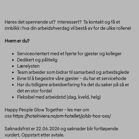
Høres det spennende ut? Interessert? Ta kontakt og få et
innblikk i hva din arbeidshverdag vil bestå av for de ulike rollene!
Hvem er du?
Serviceorientert med et hjerte for gjester og kolleger
Dedikert og pålitelig
Lærelysten
Team arbeider som bidrar til samarbeid og arbeidsglede
Evne til å begeistre våre gjester - du har et servicehode
Har du tidligere arbeidserfaring fra det du søker på så er
det en stor fordel
Fleksibel med arbeidstid (dag, kveld, helg)
Happy People Glow Together - les mer om
oss
https://hotelriviera.no/om-hotellet/jobb-hos-oss/
Søknadsfrist er 22.06.2026 og søknader blir fortløpende
vurdert. Oppstart etter avtale.