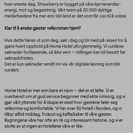
hver eneste dag. Strawberry er bygget på våre kjerneverdier:
energi, mot og begeistring. Vårt team på 20 000 dyktige
medarbeidere fra mer enn 166 land er det som får oss til å vokse.
Klar til å ønske gjester velkommen hjem?
Hvis dette høres ut som deg, søk i dag og bli med på reisen for å
gjøre hvert opphold på Home Hotel uforglemmelig. Vi vurderer
søknader fortløpende, så ikke vent – stillingen kan bli besatt før
søknadsfristen.
Det er kun søknader sendt inn via vår digitale løsning som blir
vurdert.
Home Hotel er mer enn bare et navn – det er et løfte. Vi er
overbevist om at god service begynner med ekte omsorg, og vi
gjør vårt ytterste for å skape et sted hvor gjestene føler seg
velkomne og komfortable. Vi har over 50 hotell i Norden, og vi
tilbyr alltid middag, frokost og kaffe/kaker til våre gjester.
Bygningene våre har ofte en rik og interessant historie, og vi er
stolte av at ingen av hotellene våre er like.