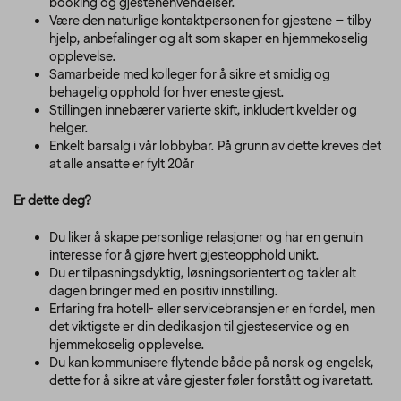
booking og gjestehenvendelser.
Være den naturlige kontaktpersonen for gjestene – tilby
hjelp, anbefalinger og alt som skaper en hjemmekoselig
opplevelse.
Samarbeide med kolleger for å sikre et smidig og
behagelig opphold for hver eneste gjest.
Stillingen innebærer varierte skift, inkludert kvelder og
helger.
Enkelt barsalg i vår lobbybar. På grunn av dette kreves det
at alle ansatte er fylt 20år
Er dette deg?
Du liker å skape personlige relasjoner og har en genuin
interesse for å gjøre hvert gjesteopphold unikt.
Du er tilpasningsdyktig, løsningsorientert og takler alt
dagen bringer med en positiv innstilling.
Erfaring fra hotell- eller servicebransjen er en fordel, men
det viktigste er din dedikasjon til gjesteservice og en
hjemmekoselig opplevelse.
Du kan kommunisere flytende både på norsk og engelsk,
dette for å sikre at våre gjester føler forstått og ivaretatt.