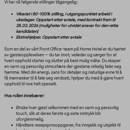
Vi har nå følgende stillinger tilgjengelig;
Vikariat i 80-100% stilling, i utgangspunktet arbeid i
ukedager. Oppstart etter avtale, med kontrakt frem til
28.02.2026 (muligheter for utvidet ansvar for den rette
kandidaten)
Ekstrahjelper. Oppstart etter avtale
Som en del av vårt Front Office-team på Home Hotel er du hjertet
av gjesteopplevelsen – du tar imot, veileder og sørger for at
hvert opphold starter og slutter på best mulig måte. Du skaper
en varm og personlig atmosfære der gjestene virkelig føler seg
hjemme. Med din energi, sans for detaljer og naturlige evne til å
få mennesker til å føle seg verdsatt, hjelper du med å gjøre hvert
opphold til noe helt spesielt.
Hva rollen innebærer:
Ønske hver gjest velkommen med en varm og personlig
touch, slik at deres første og siste inntrykk blir
uforglemmelig.
Håndtere resepsjonsoppgaver, fra innsjekk og utsjekk til