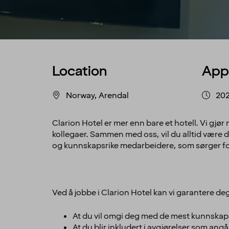
Location
App
Norway, Arendal
20
Clarion Hotel er mer enn bare et hotell. Vi gjør 
kollegaer. Sammen med oss, vil du alltid være der
og kunnskapsrike medarbeidere, som sørger for
Ved å jobbe i Clarion Hotel kan vi garantere de
At du vil omgi deg med de mest kunnskaps
At du blir inkludert i avgjørelser som angå