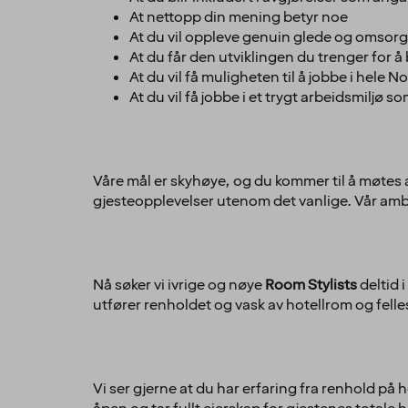
At nettopp din mening betyr noe
At du vil oppleve genuin glede og omsorg 
At du får den utviklingen du trenger for å
At du vil få muligheten til å jobbe i hele No
At du vil få jobbe i et trygt arbeidsmiljø s
Våre mål er skyhøye, og du kommer til å møtes a
gjesteopplevelser utenom det vanlige. Vår amb
Nå søker vi ivrige og nøye
Room Stylists
deltid 
utfører renholdet og vask av hotellrom og felle
Vi ser gjerne at du har erfaring fra renhold på h