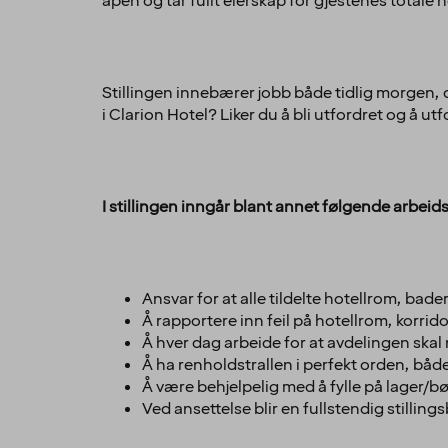
åpen og tar fullt eierskap for gjestenes totale
Stillingen innebærer jobb både tidlig morgen, da
i Clarion Hotel? Liker du å bli utfordret og å ut
I stillingen inngår blant annet følgende arbei
Ansvar for at alle tildelte hotellrom, bade
Å rapportere inn feil på hotellrom, korrido
Å hver dag arbeide for at avdelingen skal
Å ha renholdstrallen i perfekt orden, båd
Å være behjelpelig med å fylle på lager/
Ved ansettelse blir en fullstendig stilli