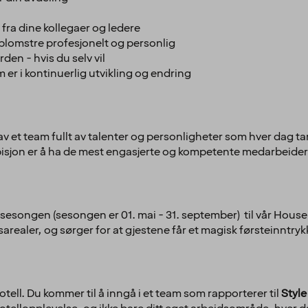
fra dine kollegaer og ledere
 blomstre profesjonelt og personlig
rden - hvis du selv vil
om er i kontinuerlig utvikling og endring
v et team fullt av talenter og personligheter som hver dag tar
isjon er å ha de mest engasjerte og kompetente medarbeidern
i sesongen (sesongen er 01. mai - 31. september) til vår Hous
sarealer, og sørger for at gjestene får et magisk førsteinntry
otell. Du kommer til å inngå i et team som rapporterer til
Styl