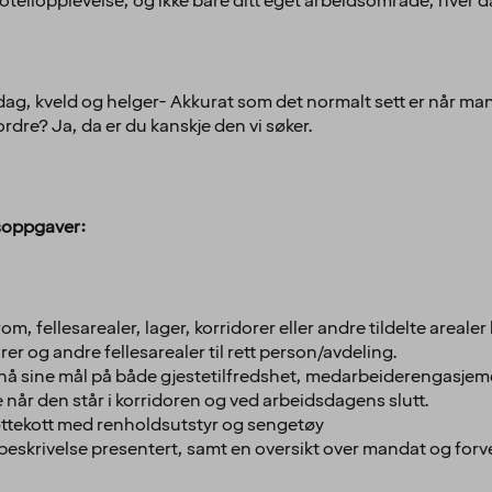
 hotellopplevelse, og ikke bare ditt eget arbeidsområde, hver 
g, kveld og helger- Akkurat som det normalt sett er når man jo
fordre? Ja, da er du kanskje den vi søker.
dsoppgaver:
rom, fellesarealer, lager, korridorer eller andre tildelte areal
rer og andre fellesarealer til rett person/avdeling.
 nå sine mål på både gjestetilfredshet, medarbeiderengasjemen
e når den står i korridoren og ved arbeidsdagens slutt.
bøttekott med renholdsutstyr og sengetøy
ngsbeskrivelse presentert, samt en oversikt over mandat og for