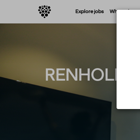
Explore jobs
Where do you 
RENHOLD/RO