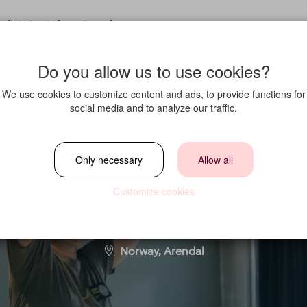
fit in?
Life at Strawberry
Do you allow us to use cookies?
We use cookies to customize content and ads, to provide functions for
social media and to analyze our traffic.
OM STYLIST - De
Only necessary
Allow all
Customize cookies
Location
Norway, Arendal