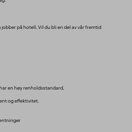
dag.
bber på hotell. Vil du bli en del av vår fremtid
er har en høy renholdsstandard.
t og effektivitet.
ventninger