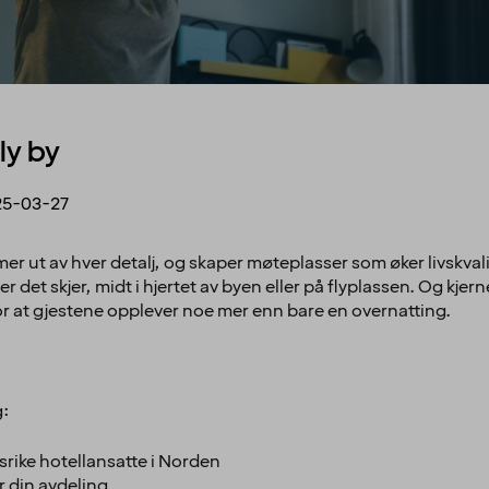
ly by
25-03-27
mer ut av hver detalj, og skaper møteplasser som øker livskvali
 det skjer, midt i hjertet av byen eller på flyplassen. Og kjern
 at gjestene opplever noe mer enn bare en overnatting.
g:
rike hotellansatte i Norden
r din avdeling