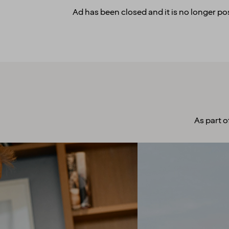
Ad has been closed and it is no longer pos
As part o
A culture to
cherish