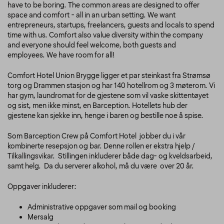
have to be boring. The common areas are designed to offer
space and comfort - all in an urban setting. We want
entrepreneurs, startups, freelancers, guests and locals to spend
time with us.
Comfort also value diversity within the company
and everyone should feel welcome, both guests and
employees.
We have room for all!
Comfort Hotel Union Brygge ligger et par steinkast fra Strømsø
torg og Drammen stasjon og har 140 hotellrom og 3 møterom. Vi
har gym, laundromat for de gjestene som vil vaske skittentøyet
og sist, men ikke minst, en Barception. Hotellets hub der
gjestene kan sjekke inn, henge i baren og bestille noe å spise.
Som Barception Crew på Comfort Hotel jobber du i vår
kombinerte resepsjon og bar. Denne rollen er ekstra hjelp /
Tilkallingsvikar. Stillingen inkluderer både dag- og kveldsarbeid,
samt helg. Da du serverer alkohol, må du være over 20 år.
Oppgaver inkluderer:
Administrative oppgaver som mail og booking
Mersalg