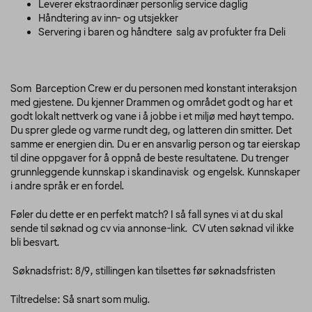
Leverer ekstraordinær personlig service daglig
Håndtering av inn- og utsjekker
Servering i baren og håndtere salg av profukter fra Deli
Som Barception Crew er du personen med konstant interaksjon
med gjestene. Du kjenner Drammen og området godt og har et
godt lokalt nettverk og vane i å jobbe i et miljø med høyt tempo.
Du sprer glede og varme rundt deg, og latteren din smitter. Det
samme er energien din. Du er en ansvarlig person og tar eierskap
til dine oppgaver for å oppnå de beste resultatene. Du trenger
grunnleggende kunnskap i skandinavisk og engelsk. Kunnskaper
i andre språk er en fordel.
Føler du dette er en perfekt match? I så fall synes vi at du skal
sende til søknad og cv via annonse-link. CV uten søknad vil ikke
bli besvart.
Søknadsfrist: 8/9, stillingen kan tilsettes før søknadsfristen
Tiltredelse: Så snart som mulig.