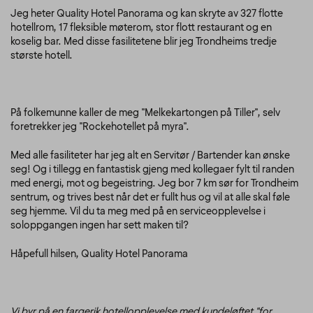
Jeg heter Quality Hotel Panorama og kan skryte av 327 flotte
hotellrom, 17 fleksible møterom, stor flott restaurant og en
koselig bar. Med disse fasilitetene blir jeg Trondheims tredje
største hotell.
På folkemunne kaller de meg "Melkekartongen på Tiller", selv
foretrekker jeg "Rockehotellet på myra".
Med alle fasiliteter har jeg alt en Servitør / Bartender kan ønske
seg! Og i tillegg en fantastisk gjeng med kollegaer fylt til randen
med energi, mot og begeistring. Jeg bor 7 km sør for Trondheim
sentrum, og trives best når det er fullt hus og vil at alle skal føle
seg hjemme. Vil du ta meg med på en serviceopplevelse i
soloppgangen ingen har sett maken til?
Håpefull hilsen, Quality Hotel Panorama
Vi byr på en fargerik hotellopplevelse med kundeløftet "for