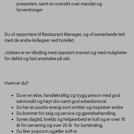
presentert, samt en oversikt over mandat og
forventninger
Du vil rapportere til Restaurant Manager, og vil samarbeide tett
med de andre kollegaer ved hotellet.
Jobben er en tilkalling med oppstart snarest og med muligheter
for deltid og fast ansetelse på sikt.
Hvem er du?
Du er en ekte, handlekraftig og trygg person med god
selvinnsikt og høyt driv samt god arbeidsmoral
Du har en positiv energi som smitter og inspirerer andre
Du brenner for salg og service og gjestebehandling
Synes dagtid, kvelds og helgearbeid er kult og er over 18
år for servering og over 20 år for bartending.
Du liker popcorn og/eller soft-is