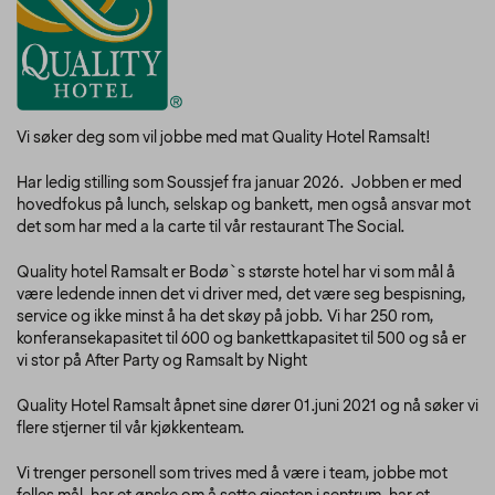
Vi søker deg som vil jobbe med mat Quality Hotel Ramsalt!
Har ledig stilling som Soussjef fra januar 2026. Jobben er med
hovedfokus på lunch, selskap og bankett, men også ansvar mot
det som har med a la carte til vår restaurant The Social.
Quality hotel Ramsalt er Bodø`s største hotel har vi som mål å
være ledende innen det vi driver med, det være seg bespisning,
service og ikke minst å ha det skøy på jobb. Vi har 250 rom,
konferansekapasitet til 600 og bankettkapasitet til 500 og så er
vi stor på After Party og Ramsalt by Night
Quality Hotel Ramsalt åpnet sine dører 01.juni 2021 og nå søker vi
flere stjerner til vår kjøkkenteam.
Vi trenger personell som trives med å være i team, jobbe mot