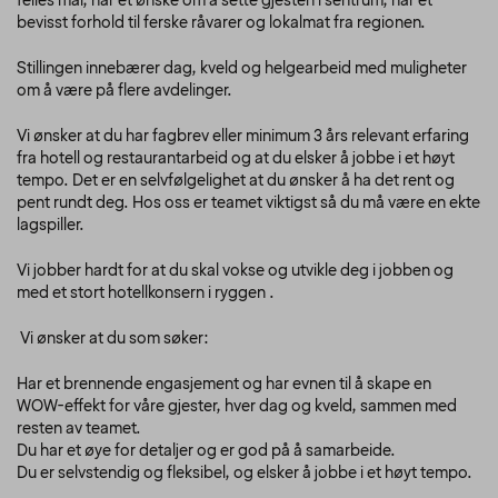
felles mål, har et ønske om å sette gjesten i sentrum, har et
bevisst forhold til ferske råvarer og lokalmat fra regionen.
Stillingen innebærer dag, kveld og helgearbeid med muligheter
om å være på flere avdelinger.
Vi ønsker at du har fagbrev eller minimum 3 års relevant erfaring
fra hotell og restaurantarbeid og at du elsker å jobbe i et høyt
tempo. Det er en selvfølgelighet at du ønsker å ha det rent og
pent rundt deg. Hos oss er teamet viktigst så du må være en ekte
lagspiller.
Vi jobber hardt for at du skal vokse og utvikle deg i jobben og
med et stort hotellkonsern i ryggen .
Vi ønsker at du som søker:
Har et brennende engasjement og har evnen til å skape en
WOW-effekt for våre gjester, hver dag og kveld, sammen med
resten av teamet.
Du har et øye for detaljer og er god på å samarbeide.
Du er selvstendig og fleksibel, og elsker å jobbe i et høyt tempo.