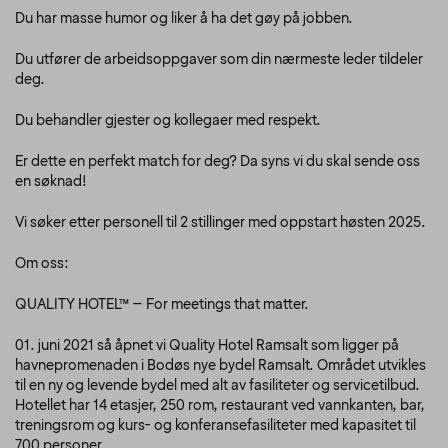
Du har masse humor og liker å ha det gøy på jobben.
Du utfører de arbeidsoppgaver som din nærmeste leder tildeler
deg.
Du behandler gjester og kollegaer med respekt.
Er dette en perfekt match for deg? Da syns vi du skal sende oss
en søknad!
Vi søker etter personell til 2 stillinger med oppstart høsten 2025.
Om oss:
QUALITY HOTEL™ – For meetings that matter.
01. juni 2021 så åpnet vi Quality Hotel Ramsalt som ligger på
havnepromenaden i Bodøs nye bydel Ramsalt. Området utvikles
til en ny og levende bydel med alt av fasiliteter og servicetilbud.
Hotellet har 14 etasjer, 250 rom, restaurant ved vannkanten, bar,
treningsrom og kurs- og konferansefasiliteter med kapasitet til
700 personer.