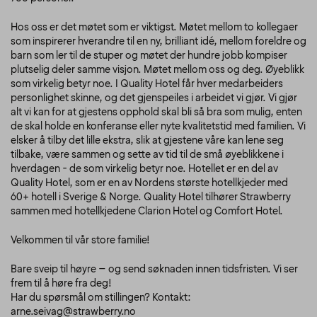
Hos oss er det møtet som er viktigst. Møtet mellom to kollegaer
som inspirerer hverandre til en ny, brilliant idé, mellom foreldre og
barn som ler til de stuper og møtet der hundre jobb kompiser
plutselig deler samme visjon. Møtet mellom oss og deg. Øyeblikk
som virkelig betyr noe. I Quality Hotel får hver medarbeiders
personlighet skinne, og det gjenspeiles i arbeidet vi gjør. Vi gjør
alt vi kan for at gjestens opphold skal bli så bra som mulig, enten
de skal holde en konferanse eller nyte kvalitetstid med familien. Vi
elsker å tilby det lille ekstra, slik at gjestene våre kan lene seg
tilbake, være sammen og sette av tid til de små øyeblikkene i
hverdagen - de som virkelig betyr noe. Hotellet er en del av
Quality Hotel, som er en av Nordens største hotellkjeder med
60+ hotell i Sverige & Norge. Quality Hotel tilhører Strawberry
sammen med hotellkjedene Clarion Hotel og Comfort Hotel.
Velkommen til vår store familie!
Bare sveip til høyre – og send søknaden innen tidsfristen. Vi ser
frem til å høre fra deg!
Har du spørsmål om stillingen? Kontakt:
arne.seivag@strawberry.no