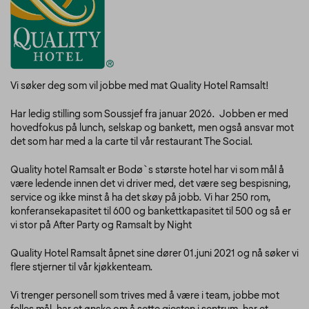
Vi søker deg som vil jobbe med mat Quality Hotel Ramsalt!
Har ledig stilling som Soussjef fra januar 2026. Jobben er med
hovedfokus på lunch, selskap og bankett, men også ansvar mot
det som har med a la carte til vår restaurant The Social.
Quality hotel Ramsalt er Bodø`s største hotel har vi som mål å
være ledende innen det vi driver med, det være seg bespisning,
service og ikke minst å ha det skøy på jobb. Vi har 250 rom,
konferansekapasitet til 600 og bankettkapasitet til 500 og så er
vi stor på After Party og Ramsalt by Night
Quality Hotel Ramsalt åpnet sine dører 01.juni 2021 og nå søker vi
flere stjerner til vår kjøkkenteam.
Vi trenger personell som trives med å være i team, jobbe mot