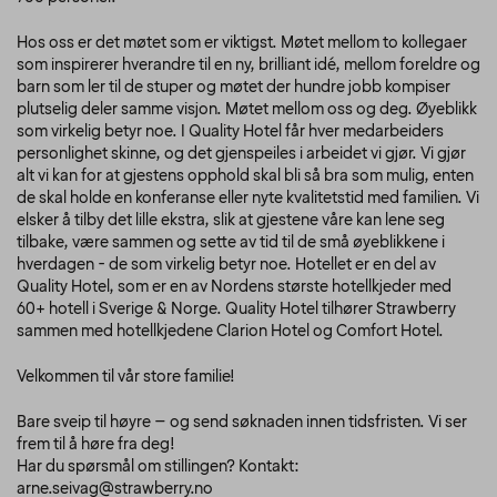
Hos oss er det møtet som er viktigst. Møtet mellom to kollegaer
som inspirerer hverandre til en ny, brilliant idé, mellom foreldre og
barn som ler til de stuper og møtet der hundre jobb kompiser
plutselig deler samme visjon. Møtet mellom oss og deg. Øyeblikk
som virkelig betyr noe. I Quality Hotel får hver medarbeiders
personlighet skinne, og det gjenspeiles i arbeidet vi gjør. Vi gjør
alt vi kan for at gjestens opphold skal bli så bra som mulig, enten
de skal holde en konferanse eller nyte kvalitetstid med familien. Vi
elsker å tilby det lille ekstra, slik at gjestene våre kan lene seg
tilbake, være sammen og sette av tid til de små øyeblikkene i
hverdagen - de som virkelig betyr noe. Hotellet er en del av
Quality Hotel, som er en av Nordens største hotellkjeder med
60+ hotell i Sverige & Norge. Quality Hotel tilhører Strawberry
sammen med hotellkjedene Clarion Hotel og Comfort Hotel.
Velkommen til vår store familie!
Bare sveip til høyre – og send søknaden innen tidsfristen. Vi ser
frem til å høre fra deg!
Har du spørsmål om stillingen? Kontakt:
arne.seivag@strawberry.no