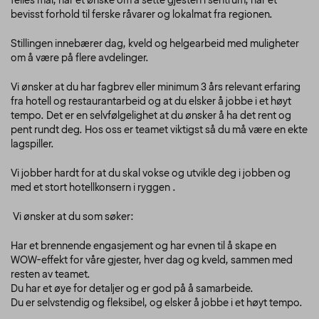
felles mål, har et ønske om å sette gjesten i sentrum, har et
bevisst forhold til ferske råvarer og lokalmat fra regionen.
Stillingen innebærer dag, kveld og helgearbeid med muligheter
om å være på flere avdelinger.
Vi ønsker at du har fagbrev eller minimum 3 års relevant erfaring
fra hotell og restaurantarbeid og at du elsker å jobbe i et høyt
tempo. Det er en selvfølgelighet at du ønsker å ha det rent og
pent rundt deg. Hos oss er teamet viktigst så du må være en ekte
lagspiller.
Vi jobber hardt for at du skal vokse og utvikle deg i jobben og
med et stort hotellkonsern i ryggen .
Vi ønsker at du som søker:
Har et brennende engasjement og har evnen til å skape en
WOW-effekt for våre gjester, hver dag og kveld, sammen med
resten av teamet.
Du har et øye for detaljer og er god på å samarbeide.
Du er selvstendig og fleksibel, og elsker å jobbe i et høyt tempo.