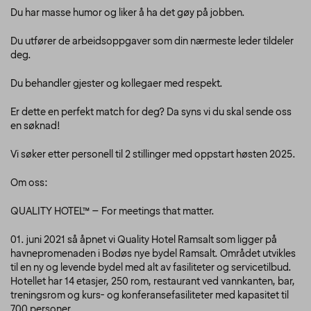
Du har masse humor og liker å ha det gøy på jobben.
Du utfører de arbeidsoppgaver som din nærmeste leder tildeler
deg.
Du behandler gjester og kollegaer med respekt.
Er dette en perfekt match for deg? Da syns vi du skal sende oss
en søknad!
Vi søker etter personell til 2 stillinger med oppstart høsten 2025.
Om oss:
QUALITY HOTEL™ – For meetings that matter.
01. juni 2021 så åpnet vi Quality Hotel Ramsalt som ligger på
havnepromenaden i Bodøs nye bydel Ramsalt. Området utvikles
til en ny og levende bydel med alt av fasiliteter og servicetilbud.
Hotellet har 14 etasjer, 250 rom, restaurant ved vannkanten, bar,
treningsrom og kurs- og konferansefasiliteter med kapasitet til
700 personer.