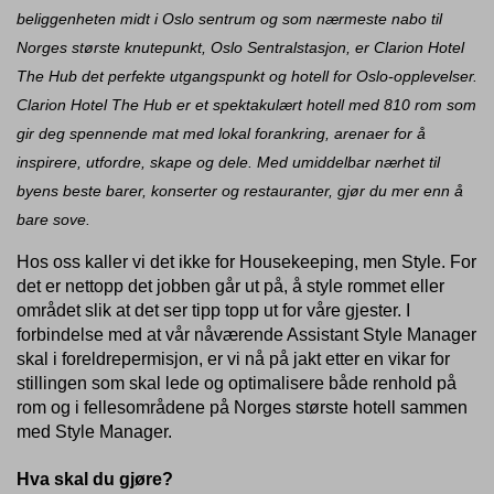
beliggenheten midt i Oslo sentrum og som nærmeste nabo til
Norges største knutepunkt, Oslo Sentralstasjon, er Clarion Hotel
The Hub det perfekte utgangspunkt og hotell for Oslo-opplevelser.
Clarion Hotel The Hub er et spektakulært hotell med 810 rom som
gir deg spennende mat med lokal forankring, arenaer for å
inspirere, utfordre, skape og dele. Med umiddelbar nærhet til
byens beste barer, konserter og restauranter, gjør du mer enn å
bare sove.
Hos oss kaller vi det ikke for Housekeeping, men Style. For
det er nettopp det jobben går ut på, å style rommet eller
området slik at det ser tipp topp ut for våre gjester. I
forbindelse med at vår nåværende Assistant Style Manager
skal i foreldrepermisjon, er vi nå på jakt etter en vikar for
stillingen som skal lede og optimalisere både renhold på
rom og i fellesområdene på Norges største hotell sammen
med Style Manager.
Hva skal du gjøre?