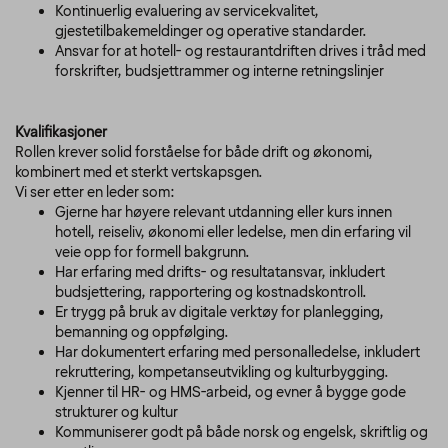
Kontinuerlig evaluering av servicekvalitet,
gjestetilbakemeldinger og operative standarder.
Ansvar for at hotell- og restaurantdriften drives i tråd med
forskrifter, budsjettrammer og interne retningslinjer
Kvalifikasjoner
Rollen krever solid forståelse for både drift og økonomi,
kombinert med et sterkt vertskapsgen.
Vi ser etter en leder som:
Gjerne har høyere relevant utdanning eller kurs innen
hotell, reiseliv, økonomi eller ledelse, men din erfaring vil
veie opp for formell bakgrunn.
Har erfaring med drifts- og resultatansvar, inkludert
budsjettering, rapportering og kostnadskontroll.
Er trygg på bruk av digitale verktøy for planlegging,
bemanning og oppfølging.
Har dokumentert erfaring med personalledelse, inkludert
rekruttering, kompetanseutvikling og kulturbygging.
Kjenner til HR- og HMS-arbeid, og evner å bygge gode
strukturer og kultur
Kommuniserer godt på både norsk og engelsk, skriftlig og