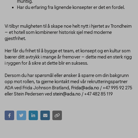
muntlig.
Har du erfaring fra lignende konsepter er det en fordel.
Vi tilbyr muligheten til å skape noe helt nytt i hjertet av Trondheim
– et hotell som kombinerer historisk sjel med moderne
gjestfrihet.
Her får du frihet til å bygge et team, et konsept og en kultur som
bærer ditt avtrykk i mange år fremover – dette med en sterk rigg
i ryggen for å sikre at dette blir en suksess.
Dersom du har spørsmål eller ønsker å sparre om din bakgrunn
opp mot rollen, ta gjerne kontakt med vår rekrutteringspartner
ADA ved Frida Johnson Bratland,
Frida@ada.no
/ +47 995 92 275
eller Stein Pedersen ved
stein@ada.no
/ +47 482 85 119