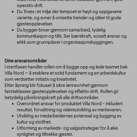
operativ drift.
Du
Trives i et miljø der tempoet er høyt og oppgavene
varierte, og evner å omsette trender og idéer til gode
gjesteopplevelser.
Du b
ygger broer gjennom samarbeid, tydelig
kommunikasjon og tillit. Ser bærekraft, sosialt ansvar og
etikk som grunnpilarer i organisasjonsbyggingen.
Dine ansvarsområder
I startfasen handler rollen om å bygge opp og lede teamet bak
Villa Nord – å etablere et solid fundament og en arbeidskultur
som verdsetter initiativ og kreativitet.
Etter åpning blir fokuset å sikre lønnsomhet gjennom
førsteklasses gjesteopplevelser og effektiv drift. Rollen gir
betydelig påvirkningskraft på alle driftsområder.
Overordnet ansvar for produktet Villa Nord - inkludert
resultat, forvaltning og videreutvikling av merkevaren.
Utvikling av medarbeidernes potensial og bygging av
kultur og stolthet.
Utforming av markeds- og salgsstrategier for å øke
synlighet og tiltrekke gjester.