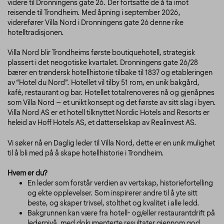
videre til Dronningens gate 26. Der fortsatte de å ta imot
reisende til Trondheim. Med åpning i september 2026,
viderefører Villa Nord i Dronningens gate 26 denne rike
hotelltradisjonen.
Villa Nord blir Trondheims første boutiquehotell, strategisk
plassert i det neogotiske kvartalet. Dronningens gate 26/28
bærer en trøndersk hotellhistorie tilbake til 1837 og etableringen
av “Hotel du Nord”. Hotellet vil tilby 51 rom, en unik bakgård,
kafé, restaurant og bar. Hotellet totalrenoveres nå og gjenåpnes
som Villa Nord – et unikt konsept og det første av sitt slag i byen.
Villa Nord AS er et hotell tilknyttet Nordic Hotels and Resorts er
heleid av Hoff Hotels AS, et datterselskap av Realinvest AS.
Vi søker nå en Daglig leder til Villa Nord, dette er en unik mulighet
til å bli med på å skape hotellhistorie i Trondheim.
Hvem er du?
En leder som forstår verdien av vertskap, historiefortelling
og ekte opplevelser.
Som inspirerer andre til å yte sitt
beste, og skaper trivsel, stolthet og kvalitet i alle ledd.
Bakgrunnen kan være fra hotell- og/eller restaurantdrift på
ledernivå, med dokumenterte resultater gjennom god