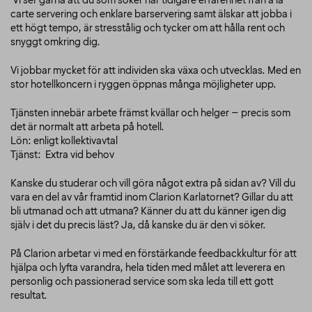
Vi ser gärna att du som söker har tidigare erfarenhet från á la
carte servering och enklare barservering samt älskar att jobba i
ett högt tempo, är stresstålig och tycker om att hålla rent och
snyggt omkring dig.
Vi jobbar mycket för att individen ska växa och utvecklas. Med en
stor hotellkoncern i ryggen öppnas många möjligheter upp.
Tjänsten innebär arbete främst kvällar och helger – precis som
det är normalt att arbeta på hotell.
Lön: enligt kollektivavtal
Tjänst: Extra vid behov
Kanske du studerar och vill göra något extra på sidan av? Vill du
vara en del av vår framtid inom Clarion Karlatornet? Gillar du att
bli utmanad och att utmana? Känner du att du känner igen dig
själv i det du precis läst? Ja, då kanske du är den vi söker.
På Clarion arbetar vi med en förstärkande feedbackkultur för att
hjälpa och lyfta varandra, hela tiden med målet att leverera en
personlig och passionerad service som ska leda till ett gott
resultat.