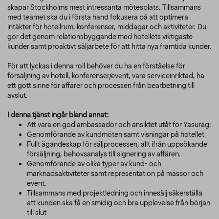
skapar Stockholms mest intressanta mötesplats. Tillsammans
med teamet ska du i första hand fokusera på att optimera
intäkter för hotellrum, konferenser, middagar och aktiviteter. Du
gör det genom relationsbyggande med hotellets viktigaste
kunder samt proaktivt säljarbete för att hitta nya framtida kunder.
För att lyckas i denna roll behöver du ha en förståelse för
försäljning av hotell, konferenser/event, vara serviceinriktad, ha
ett gott sinne för affärer och processen från bearbetning till
avslut.
I denna tjänst ingår bland annat:
Att vara en god ambassadör och ansiktet utåt för Yasuragi
Genomförande av kundmöten samt visningar på hotellet
Fullt ägandeskap för säljprocessen, allt ifrån uppsökande
försäljning, behovsanalys till signering av affären.
Genomförande av olika typer av kund- och
marknadsaktiviteter samt representation på mässor och
event.
Tillsammans med projektledning och innesälj säkerställa
att kunden ska få en smidig och bra upplevelse från början
till slut