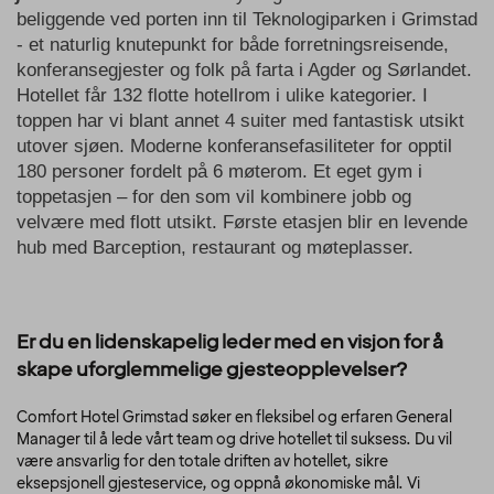
beliggende ved porten inn til Teknologiparken i Grimstad
- et naturlig knutepunkt for både forretningsreisende,
konferansegjester og folk på farta i Agder og Sørlandet.
Hotellet får 132 flotte hotellrom i ulike kategorier. I
toppen har vi blant annet 4 suiter med fantastisk utsikt
utover sjøen. Moderne konferansefasiliteter for opptil
180 personer fordelt på 6 møterom. Et eget gym i
toppetasjen – for den som vil kombinere jobb og
velvære med flott utsikt. Første etasjen blir en levende
hub med Barception, restaurant og møteplasser.
Er du en lidenskapelig leder med en visjon for å
skape uforglemmelige gjesteopplevelser?
Comfort Hotel Grimstad søker en fleksibel og erfaren General
Manager til å lede vårt team og drive hotellet til suksess. Du vil
være ansvarlig for den totale driften av hotellet, sikre
eksepsjonell gjesteservice, og oppnå økonomiske mål. Vi