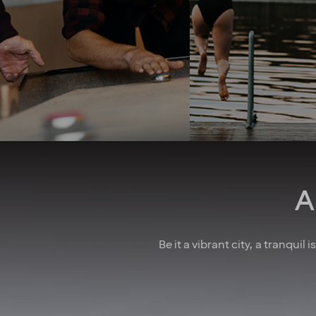
into consideration. 
team spirit and family-
good job security 
feeling foster a culture of
collective agreeme
collaboration. And when
insurances, as well
there’s something to
parental leave, holid
celebrate, we make sure to
wellness allowa
have some fun! In larger
attractive pension 
cities, we also regularly host
competitive salarie
after-work events to allow
there for you
colleagues to mingle. How
do we achieve all this you
may wonder? We believe it’s
down to the fact that we’re a
A
diverse crowd full of energy,
courage and enthusiasm.
That’s how we create
extraordinary experiences
Be it a vibrant city, a tranquil
every single day!