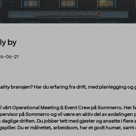
ly by
6-06-21
itality bransjen? Har du erfaring fra drift, med planlegging 
til vårt Operational Meeting & Event Crew på Sommerro. Her f
upervisor på Sommerro og vil være en aktiv del av avdelingen p
n daglige driften. Du jobber tett med gjester og ansatte i fler
piller. Du er målrettet, arbeidsom, har et godt humør, samt a