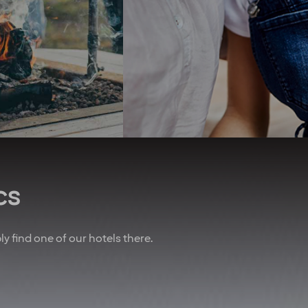
first zero-energy hotel in the
ear* To remind you
Nordics. We seek to use
w important you are,
organic produce and have
lways do our best to
championed the elimination
you an upgrade! And
of unsustainable palm oil.
 of that, we’ve also
We promote equal rights
nered with other
above all and are proud
es to give you sweet
sponsors of Pride.
n air travel, charter
Regardless of your ethnicity,
, car rental and lots
gender, religious beliefs,
more.
disabilities or age - our
doors are always open.
u are employed on a
t for at least 20% of
cs
time working hours.
bly find one of our hotels there.