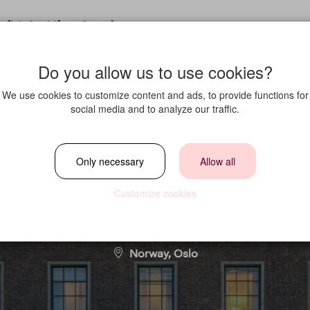
fit in?
Life at Strawberry
Do you allow us to use cookies?
We use cookies to customize content and ads, to provide functions for
social media and to analyze our traffic.
l Meeting & Even
Only necessary
Allow all
Customize cookies
Location
Norway, Oslo