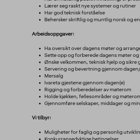
Lærer seg raskt nye systemer og rutiner
Har god teknisk forståelse
Behersker skriftlig og muntlig norsk og e
Arbeidsoppgaver:
Ha oversikt over dagens møter og arran
Sette opp og forberede dagens møter o
Ønske velkommen, teknisk hjelp og sikre 
Servering og bevertning gjennom dagen
Mersalg
Ivareta gjestene gjennom dagen(e)
Rigging og forberedelser av møterom
Holde kjøkken, fellesområder og møterom r
Gjennomføre selskaper, middager og mingl
Vi tilbyr:
Muligheter for faglig og personlig utvikli
Konkurransedyktige betingelser