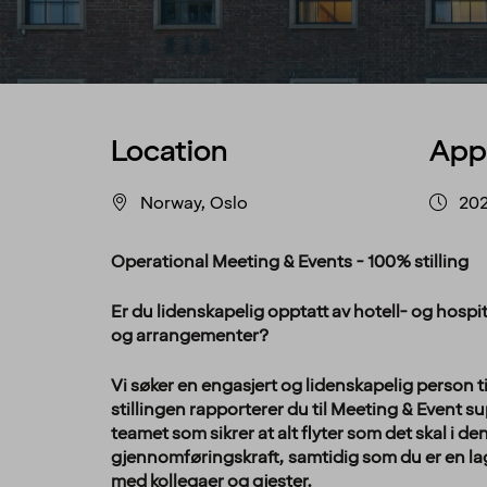
Location
App
Norway, Oslo
202
Operational Meeting & Events - 100% stilling
Er du lidenskapelig opptatt av hotell- og hosp
og arrangementer?
Vi søker en engasjert og lidenskapelig person 
stillingen rapporterer du til Meeting & Event s
teamet som sikrer at alt flyter som det skal i de
gjennomføringskraft, samtidig som du er en lags
med kollegaer og gjester.