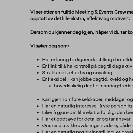
Vi ser etter en fulltid Meeting & Events Crew m
opptatt av det lille ekstra, effektiv og motivert.
Dersom du kjenner deg igjen, håper vi du tar ko
Vi søker deg som:
Har erfaring fra lignende stilling i hotelldr
Er flink til å ha kontroll på dag til dag aktiv d
Strukturert, effektiv og nøyaktig
Er fleksibel - kan jobbe dagtid, kveld og 
hovedsakelig dagtid mandag-fredag, 
Kan gjennomføre selskaper, middager og m
Har en naturlig interesse i å yte personlig s
Liker å gjøre det lille ekstra for å gi den 
Har et godt øye for detaljer og tar ansvar
Ønsker å utvikle avdelingen videre, både 
Har en naturlig positiv innstilling, er pro