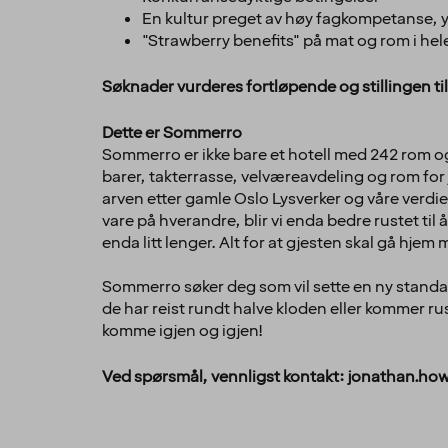
En kultur preget av høy fagkompetanse, 
"Strawberry benefits" på mat og rom i he
Søknader vurderes fortløpende og stillingen tilt
Dette er Sommerro
Sommerro er ikke bare et hotell med 242 rom og 
barer, takterrasse, velværeavdeling og rom for
arven etter gamle Oslo Lysverker og våre verdier
vare på hverandre, blir vi enda bedre rustet til 
enda litt lenger. Alt for at gjesten skal gå hjem m
Sommerro søker deg som vil sette en ny standard 
de har reist rundt halve kloden eller kommer rusl
komme igjen og igjen!
Ved spørsmål, vennligst kontakt: jonathan.