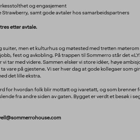
yrkesstolthet og engasjement
le Strawberry, samt gode avtaler hos samarbeidspartners
res etter avtale.
suiter, men et kulturhus og møtested med tretten møterom til 
 jobb, fest og avkobling. På trappen til Sommerro står det «
 vi tar med videre. Sammen elsker vi store idéer, høye ambisjo
å ta vare på gjestene. Vi ser hver dag at gode kollegaer som gir
ed det lille ekstra.
for hvordan folk blir mottatt og ivaretatt, og som brenner for
ende fra andre siden av gaten. Bygget er verdt et besøk i seg se
howell@sommerrohouse.com