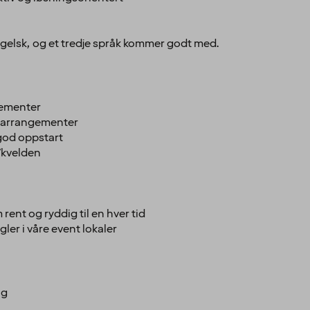
ngelsk, og et tredje språk kommer godt med.
gementer
g arrangementer
god oppstart
/kvelden
ent og ryddig til en hver tid
er i våre event lokaler
ng