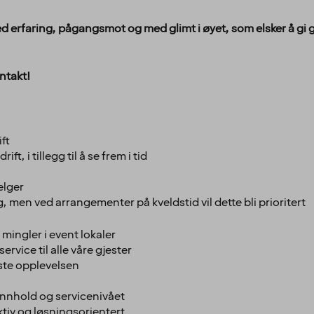
ed erfaring, pågangsmot og med glimt i øyet, som elsker å gi 
ntakt!
ift
rift, i tillegg til å se frem i tid
helger
men ved arrangementer på kveldstid vil dette bli prioritert
ingler i event lokaler
ervice til alle våre gjester
beste opplevelsen
innhold og servicenivået
aktiv og løsningsorientert