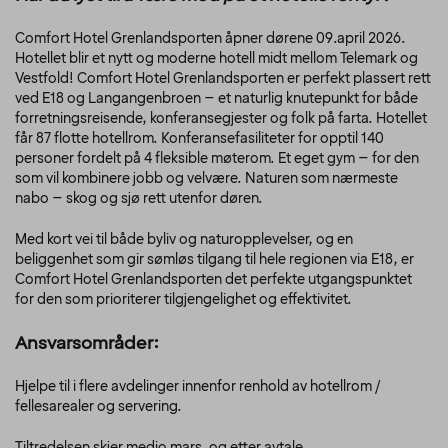
Comfort Hotel Grenlandsporten åpner dørene 09.april 2026.
Hotellet blir et nytt og moderne hotell midt mellom Telemark og
Vestfold! Comfort Hotel Grenlandsporten er perfekt plassert rett
ved E18 og Langangenbroen – et naturlig knutepunkt for både
forretningsreisende, konferansegjester og folk på farta. Hotellet
får 87 flotte hotellrom. Konferansefasiliteter for opptil 140
personer fordelt på 4 fleksible møterom. Et eget gym – for den
som vil kombinere jobb og velvære. Naturen som nærmeste
nabo – skog og sjø rett utenfor døren.
Med kort vei til både byliv og naturopplevelser, og en
beliggenhet som gir sømløs tilgang til hele regionen via E18, er
Comfort Hotel Grenlandsporten det perfekte utgangspunktet
for den som prioriterer tilgjengelighet og effektivitet.
Ansvarsområder:
Hjelpe til i flere avdelinger innenfor renhold av hotellrom /
fellesarealer og servering.
Tiltredelsen skjer medio mars, og etter avtale.