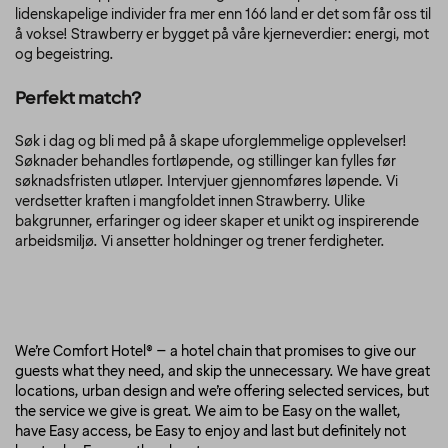
lidenskapelige individer fra mer enn 166 land er det som får oss til
å vokse! Strawberry er bygget på våre kjerneverdier: energi, mot
og begeistring.
Perfekt match?
Søk i dag og bli med på å skape uforglemmelige opplevelser!
Søknader behandles fortløpende, og stillinger kan fylles før
søknadsfristen utløper. Intervjuer gjennomføres løpende. Vi
verdsetter kraften i mangfoldet innen Strawberry. Ulike
bakgrunner, erfaringer og ideer skaper et unikt og inspirerende
arbeidsmiljø. Vi ansetter holdninger og trener ferdigheter.
We’re Comfort Hotel® – a hotel chain that promises to give our
guests what they need, and skip the unnecessary. We have great
locations, urban design and we’re offering selected services, but
the service we give is great. We aim to be Easy on the wallet,
have Easy access, be Easy to enjoy and last but definitely not