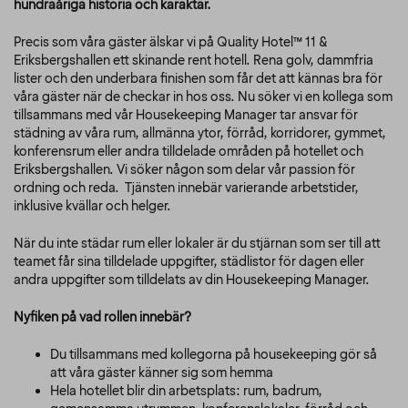
hundraåriga historia och karaktär.
Precis som våra gäster älskar vi på Quality Hotel™ 11 &
Eriksbergshallen ett skinande rent hotell. Rena golv, dammfria
lister och den underbara finishen som får det att kännas bra för
våra gäster när de checkar in hos oss. Nu söker vi en kollega som
tillsammans med vår Housekeeping Manager tar ansvar för
städning av våra rum, allmänna ytor, förråd, korridorer, gymmet,
konferensrum eller andra tilldelade områden på hotellet och
Eriksbergshallen. Vi söker någon som delar vår passion för
ordning och reda. Tjänsten innebär varierande arbetstider,
inklusive kvällar och helger.
När du inte städar rum eller lokaler är du stjärnan som ser till att
teamet får sina tilldelade uppgifter, städlistor för dagen eller
andra uppgifter som tilldelats av din Housekeeping Manager.
Nyfiken på vad rollen innebär?
Du tillsammans med kollegorna på housekeeping gör så
att våra gäster känner sig som hemma
Hela hotellet blir din arbetsplats: rum, badrum,