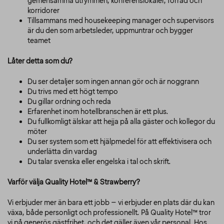
gemensamma utrymmen, konferenslokaler, förråd och
korridorer
Tillsammans med housekeeping manager och supervisors
är du den som arbetsleder, uppmuntrar och bygger
teamet
Låter detta som du?
Du ser detaljer som ingen annan gör och är noggrann
Du trivs med ett högt tempo
Du gillar ordning och reda
Erfarenhet inom hotellbranschen är ett plus.
Du fullkomligt älskar att hejja på alla gäster och kollegor du
möter
Du ser system som ett hjälpmedel för att effektivisera och
underlätta din vardag
Du talar svenska eller engelska i tal och skrift.
Varför välja Quality Hotel™ & Strawberry?
Vi erbjuder mer än bara ett jobb – vi erbjuder en plats där du kan
växa, både personligt och professionellt. På Quality Hotel™ tror
vi på generös gästfrihet, och det gäller även vår personal. Hos