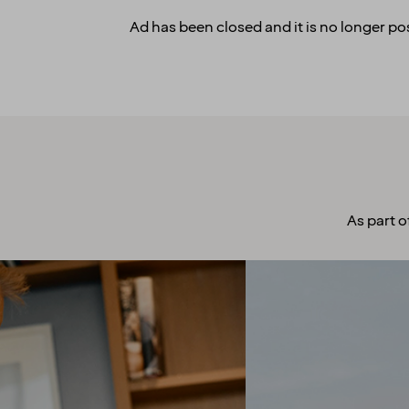
Ad has been closed and it is no longer pos
As part o
A culture to
cherish