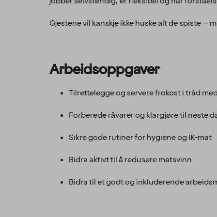
jobber selvstendig, er fleksibel og har forståe
Gjestene vil kanskje ikke huske alt de spiste 
Arbeidsoppgaver
Tilrettelegge og servere frokost i tråd me
Forberede råvarer og klargjøre til neste d
Sikre gode rutiner for hygiene og IK-mat
Bidra aktivt til å redusere matsvinn
Bidra til et godt og inkluderende arbeidsm