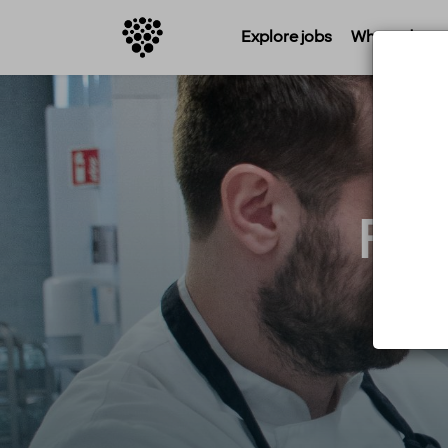
Explore jobs
Where do you 
Fro