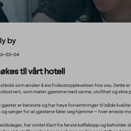
ly by
26-03-04
kes til vårt hotell
kostkokk som ønsker å eie frokostopplevelsen hos oss. Dette er
 frokostvert, som møter gjestene med varme, stolthet og ekte 
gjester er bereiste og har høye forventninger til både kvalite
en og sørger for at gjestene føler seg hjemme – hver eneste m
eidsdager, har smilet klart fra første kaffekopp og beholde