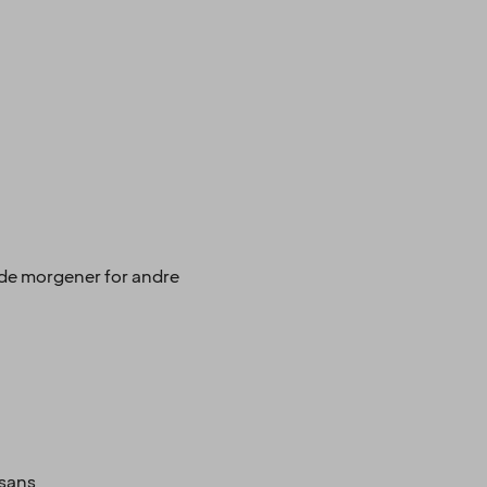
ode morgener for andre
ssans