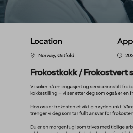
Location
App
Norway, Østfold
20
Frokostkokk / Frokostvert sø
Vi søker nå en engasjert og serviceinnstilt fro
kokkestilling – vi ser etter deg som også er en
Hos oss er frokosten et viktig høydepunkt. Våre 
trenger vi deg som tar fullt ansvar for frokost
Du er en morgenfugl som trives med tidlige arb