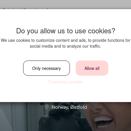
fit in?
Life at Strawberry
Do you allow us to use cookies?
We use cookies to customize content and ads, to provide functions for
social media and to analyze our traffic.
kostkokk / frokost
Only necessary
Allow all
Customize cookies
Location
Norway, Østfold