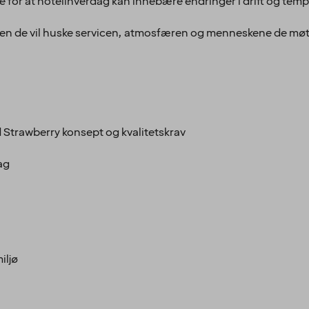
lse for at hotellhverdag kan innebære endringer i drift og temp
– men de vil huske servicen, atmosfæren og menneskene de møt
d Strawberry konsept og kvalitetskrav
ag
iljø