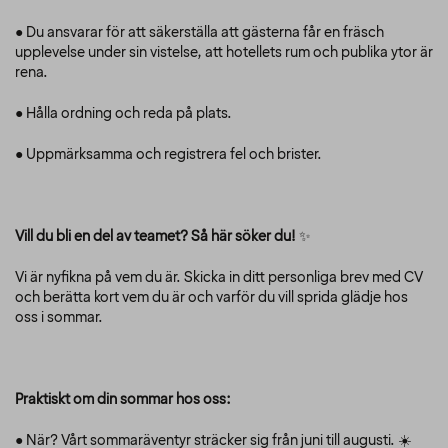
● Du ansvarar för att säkerställa att gästerna får en fräsch
upplevelse under sin vistelse, att hotellets rum och publika ytor är
rena.
● Hålla ordning och reda på plats.
● Uppmärksamma och registrera fel och brister.
Vill du bli en del av teamet? Så här söker du!
✨
Vi är nyfikna på vem du är. Skicka in ditt personliga brev med CV
och berätta kort vem du är och varför du vill sprida glädje hos
oss i sommar.
Praktiskt om din sommar hos oss:
● När? Vårt sommaräventyr sträcker sig från juni till augusti. ☀️