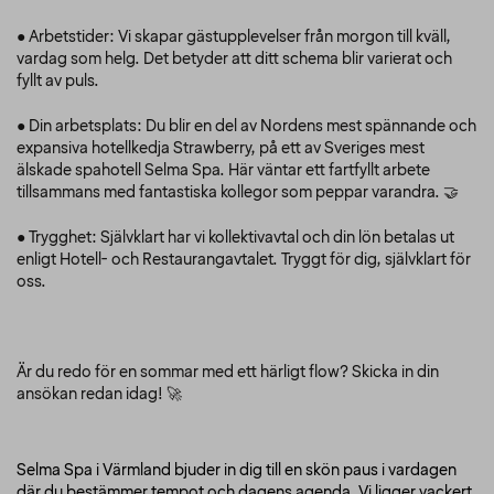
● Arbetstider: Vi skapar gästupplevelser från morgon till kväll,
vardag som helg. Det betyder att ditt schema blir varierat och
fyllt av puls.
● Din arbetsplats: Du blir en del av Nordens mest spännande och
expansiva hotellkedja Strawberry, på ett av Sveriges mest
älskade spahotell Selma Spa. Här väntar ett fartfyllt arbete
tillsammans med fantastiska kollegor som peppar varandra. 🤝
● Trygghet: Självklart har vi kollektivavtal och din lön betalas ut
enligt Hotell- och Restaurangavtalet. Tryggt för dig, självklart för
oss.
Är du redo för en sommar med ett härligt flow? Skicka in din
ansökan redan idag! 🚀
Selma Spa i Värmland bjuder in dig till en skön paus i vardagen
där du bestämmer tempot och dagens agenda. Vi ligger vackert