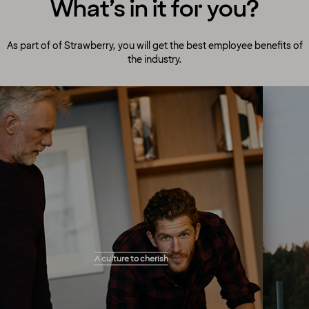
What’s in it for you?
As part of of Strawberry, you will get the best employee benefits of
the industry.
A culture to cherish
Our people always make guests their top
A culture to cherish
priority! Our warm and welcoming atmosphere
creates the right setting for you to flourish and
work your magic. You will get the freedom you
need to perform your tasks and solve