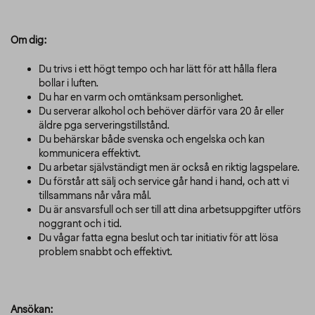
Om dig:
Du trivs i ett högt tempo och har lätt för att hålla flera
bollar i luften.
Du har en varm och omtänksam personlighet.
Du serverar alkohol och behöver därför vara 20 år eller
äldre pga serveringstillstånd.
Du behärskar både svenska och engelska och kan
kommunicera effektivt.
Du arbetar självständigt men är också en riktig lagspelare.
Du förstår att sälj och service går hand i hand, och att vi
tillsammans når våra mål.
Du är ansvarsfull och ser till att dina arbetsuppgifter utförs
noggrant och i tid.
Du vågar fatta egna beslut och tar initiativ för att lösa
problem snabbt och effektivt.
Ansökan: