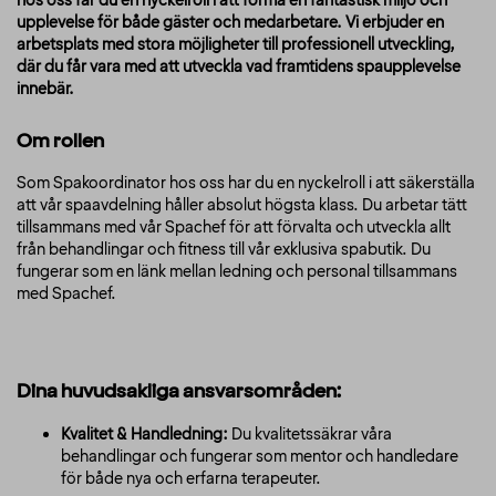
hos oss får du en nyckelroll i att forma en fantastisk miljö och
upplevelse för både gäster och medarbetare. Vi erbjuder en
arbetsplats med stora möjligheter till professionell utveckling,
där du får vara med att utveckla vad framtidens spaupplevelse
innebär.
Om rollen
Som Spakoordinator hos oss har du en nyckelroll i att säkerställa
att vår spaavdelning håller absolut högsta klass. Du arbetar tätt
tillsammans med vår Spachef för att förvalta och utveckla allt
från behandlingar och fitness till vår exklusiva spabutik. Du
fungerar som en länk mellan ledning och personal tillsammans
med Spachef.
Dina huvudsakliga ansvarsområden:
Kvalitet & Handledning:
Du kvalitetssäkrar våra
behandlingar och fungerar som mentor och handledare
för både nya och erfarna terapeuter.