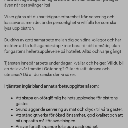
även när det svänger lite!
Vi ser gärna att du har tidigare erfarenhet från servering och
kassavana, men det är din personlighet vi vill falla för som ska
lysa upp bistron.
Du drivs av gott samarbete mellan dig och dina kollegor och har
insikten att ta fullt ägandeskap - inte bara för ditt område, utan
för gästens helhetsupplevelse på hotellet. Alltid och varje gång!
Tjänsten innebär arbete under dagar, kvällar och helger. Vill du bli
en del av vår framtid i Göteborg? Gillar du att utmana och
utmanas? Då är du kanske den vi söker.
I tjänsten ingår bland annat arbetsuppgifter såsom:
Att skapa en oförglömlig helhetsupplevelse för bistrons
gäster.
Grundläggande servering av mat och dryck till våra gäster.
Att ständigt verka för ökad lönsamhet, god kvalitet och att
nå uppsatta mål för avdelningen.
Ansvar för att löpande följa upp gästnöjdhet.