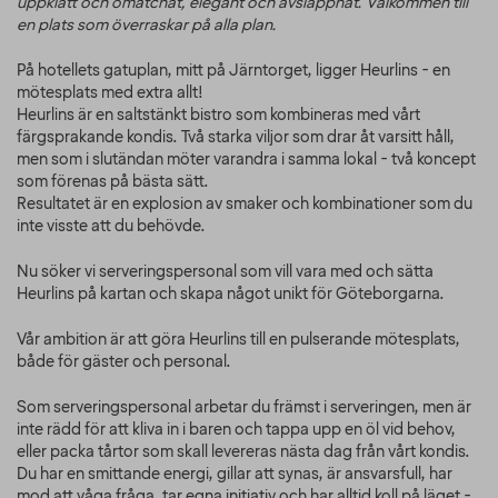
uppklätt och omatchat, elegant och avslappnat. Välkommen till
en plats som överraskar på alla plan.
På hotellets gatuplan, mitt på Järntorget, ligger Heurlins - en
mötesplats med extra allt!
Heurlins är en saltstänkt bistro som kombineras med vårt
färgsprakande kondis. Två starka viljor som drar åt varsitt håll,
men som i slutändan möter varandra i samma lokal - två koncept
som förenas på bästa sätt.
Resultatet är en explosion av smaker och kombinationer som du
inte visste att du behövde.
Nu söker vi serveringspersonal som vill vara med och sätta
Heurlins på kartan och skapa något unikt för Göteborgarna.
Vår ambition är att göra Heurlins till en pulserande mötesplats,
både för gäster och personal.
Som serveringspersonal arbetar du främst i serveringen, men är
inte rädd för att kliva in i baren och tappa upp en öl vid behov,
eller packa tårtor som skall levereras nästa dag från vårt kondis.
Du har en smittande energi, gillar att synas, är ansvarsfull, har
mod att våga fråga, tar egna initiativ och har alltid koll på läget -