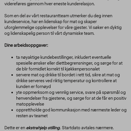
videreføres gjennom hver eneste kunderelasjon.
Som en del av vårt restaurantteam utmerker du deg innen
kundeservice, har en lidenskap for mat og skaper
uforglemmelige opplevelser for våre gjester. Vi søker en dyktig
og lidenskapelig person til vårt dynamiske team.
Dine arbeidsoppgaver:
ta nøyaktige kundebestillinger, inkludert eventuelle
spesielle ønsker eller diettbegrensninger, og sørge for at
de blir formidlet korrekt til kjøkkenpersonalet
servere mat og drikke til bordet i rett tid, sikre at mat og
drikke serveres ved riktig temperatur og kontrollere at
kunden er fornøyd
yte oppmerksom og vennlig service, svare på spørsmål og
henvendelser fra gjestene, og sørge for at de får en positiv
matopplevelse
opprettholde god kommunikasjon med nærmeste leder og
resten av teamet
Dette er en
ekstrahjelp stilling
. Startdato avtales nærmere.