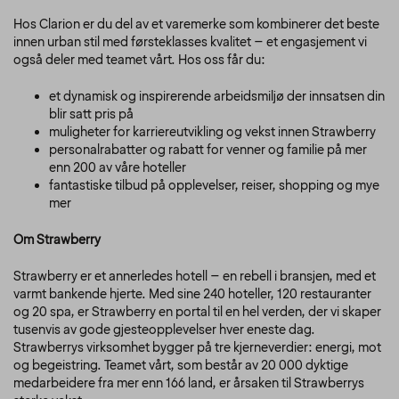
Hos Clarion er du del av et varemerke som kombinerer det beste
innen urban stil med førsteklasses kvalitet – et engasjement vi
også deler med teamet vårt. Hos oss får du:
et dynamisk og inspirerende arbeidsmiljø der innsatsen din
blir satt pris på
muligheter for karriereutvikling og vekst innen Strawberry
personalrabatter og rabatt for venner og familie på mer
enn 200 av våre hoteller
fantastiske tilbud på opplevelser, reiser, shopping og mye
mer
Om Strawberry
Strawberry er et annerledes hotell – en rebell i bransjen, med et
varmt bankende hjerte. Med sine 240 hoteller, 120 restauranter
og 20 spa, er Strawberry en portal til en hel verden, der vi skaper
tusenvis av gode gjesteopplevelser hver eneste dag.
Strawberrys virksomhet bygger på tre kjerneverdier: energi, mot
og begeistring. Teamet vårt, som består av 20 000 dyktige
medarbeidere fra mer enn 166 land, er årsaken til Strawberrys