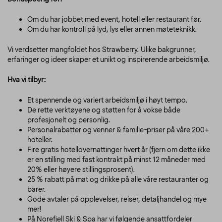
Om du har jobbet med event, hotell eller restaurant før.
Om du har kontroll på lyd, lys eller annen møteteknikk.
Vi verdsetter mangfoldet hos Strawberry. Ulike bakgrunner,
erfaringer og ideer skaper et unikt og inspirerende arbeidsmiljø.
Hva vi tilbyr:
Et spennende og variert arbeidsmiljø i høyt tempo.
De rette verktøyene og støtten for å vokse både
profesjonelt og personlig.
Personalrabatter og venner & familie-priser på våre 200+
hoteller.
Fire gratis hotellovernattinger hvert år (fjern om dette ikke
er en stilling med fast kontrakt på minst 12 måneder med
20% eller høyere stillingsprosent).
25 % rabatt på mat og drikke på alle våre restauranter og
barer.
Gode avtaler på opplevelser, reiser, detaljhandel og mye
mer!
På Norefjell Ski & Spa har vi følgende ansattfordeler