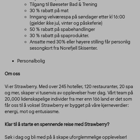
Tilgang til Bøeseter Bad & Trening
30 % rabatt på mat
Inngang velværespa på søndager etter kl 16:00
(gjelder ikke jul, vinter og påskeferie)
50 % rabatt på spabehandlinger
30 % rabatt på spaprodukter.
Ansatte med 30% eller høyere stilling får personlig
sesongkort fra Norefjell Skisenter.
Personalbolig
Om oss
Vi er Strawberry. Med over 245 hoteller, 120 restauranter, 20 spa
og mer, skaper vi tusenvis av opplevelser hver dag. Vårt team på
20,000 lidenskapelige individer fra mer enn 166 land er det som
får oss til å vokse! Strawberry er bygget på våre kjerneverdier:
energi, mot og entusiasme.
Klar til å starte en spennende reise med Strawberry?
Søk i dag og bli med på å skape uforglemmelige opplevelser!