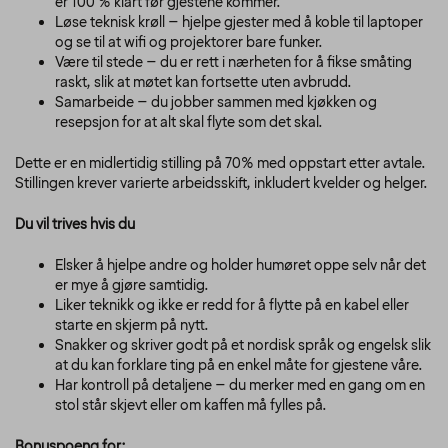
er 100 % klart før gjestene kommer.
Løse teknisk krøll – hjelpe gjester med å koble til laptoper
og se til at wifi og projektorer bare funker.
Være til stede – du er rett i nærheten for å fikse småting
raskt, slik at møtet kan fortsette uten avbrudd.
Samarbeide – du jobber sammen med kjøkken og
resepsjon for at alt skal flyte som det skal.
Dette er en midlertidig stilling på 70% med oppstart etter avtale.
Stillingen krever varierte arbeidsskift, inkludert kvelder og helger.
Du vil trives hvis du
Elsker å hjelpe andre og holder humøret oppe selv når det
er mye å gjøre samtidig.
Liker teknikk og ikke er redd for å flytte på en kabel eller
starte en skjerm på nytt.
Snakker og skriver godt på et nordisk språk og engelsk slik
at du kan forklare ting på en enkel måte for gjestene våre.
Har kontroll på detaljene – du merker med en gang om en
stol står skjevt eller om kaffen må fylles på.
Bonuspoeng for: