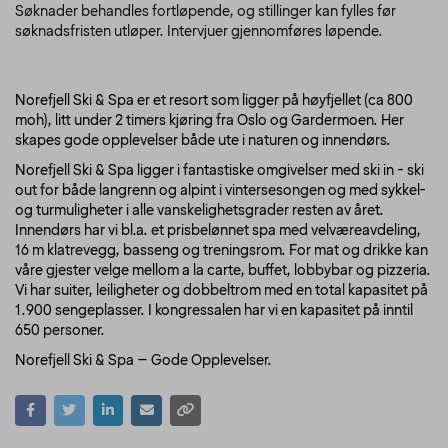
Søknader behandles fortløpende, og stillinger kan fylles før
søknadsfristen utløper. Intervjuer gjennomføres løpende.
Norefjell Ski & Spa er et resort som ligger på høyfjellet (ca 800
moh), litt under 2 timers kjøring fra Oslo og Gardermoen. Her
skapes gode opplevelser både ute i naturen og innendørs.
Norefjell Ski & Spa ligger i fantastiske omgivelser med ski in - ski
out for både langrenn og alpint i vintersesongen og med sykkel-
og turmuligheter i alle vanskelighetsgrader resten av året.
Innendørs har vi bl.a. et prisbelønnet spa med velværeavdeling,
16 m klatrevegg, basseng og treningsrom. For mat og drikke kan
våre gjester velge mellom a la carte, buffet, lobbybar og pizzeria.
Vi har suiter, leiligheter og dobbeltrom med en total kapasitet på
1.900 sengeplasser. I kongressalen har vi en kapasitet på inntil
650 personer.
Norefjell Ski & Spa – Gode Opplevelser.