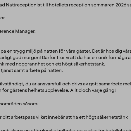
rad Nattreceptionist till hotellets reception sommaren 2026 s
kor.
ference Manager.
kapa en trygg miljö på natten för våra gäster. Det är hos dig v
gt god morgon! Därför tror vi att du har en unik förmåga att s
änk med noggrannhet och ett högt säkerhetstänk.
 tjänst samt arbete på natten.
lvständigt, du är ansvarsfull och drivs av gott samarbete mell
n för gästens helhetsupplevelse. Alltid och varje gång!
varsområden såsom:
r ditt arbetspass vilket innebär att ha ett högt säkerhetstänk
och skapa en oförglömlig helhetsupplevelse för hotellets gä