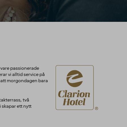
k vare passionerade
r vi alltid service på
vet att morgondagen bara
akterrass, två
 skapar ett nytt