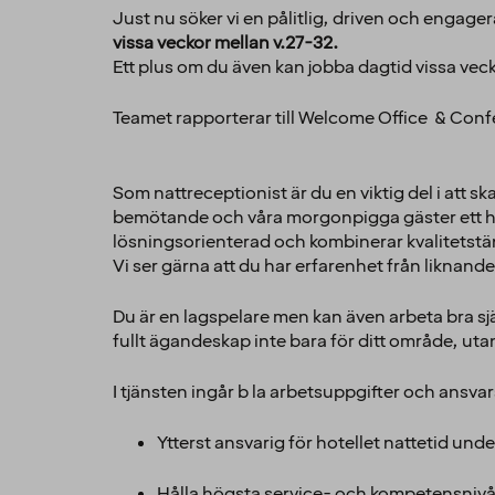
Just nu söker vi en pålitlig, driven och engage
vissa veckor mellan v.27-32.
Ett plus om du även kan jobba dagtid vissa vec
Teamet rapporterar till Welcome Office & Con
Som nattreceptionist är du en viktig del i att s
bemötande och våra morgonpigga gäster ett härli
lösningsorienterad och kombinerar kvalitetst
Vi ser gärna att du har erfarenhet från liknande
Du är en lagspelare men kan även arbeta bra sjä
fullt ägandeskap inte bara för ditt område, uta
I tjänsten ingår b la arbetsuppgifter och ans
Ytterst ansvarig för hotellet nattetid unde
Hålla högsta service- och kompetensnivå 