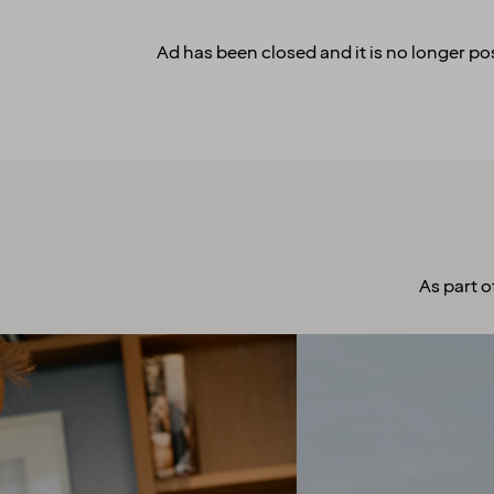
Ad has been closed and it is no longer pos
As part o
A culture to
cherish