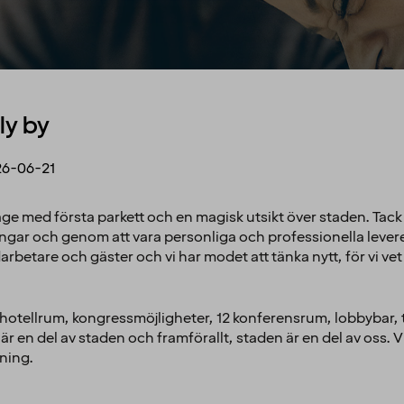
ly by
6-06-21
äge med första parkett och en magisk utsikt över staden. Tac
gar och genom att vara personliga och professionella leverera
darbetare och gäster och vi har modet att tänka nytt, för vi 
otellrum, kongressmöjligheter, 12 konferensrum, lobbybar, t
 en del av staden och framförallt, staden är en del av oss. Vi
dning.