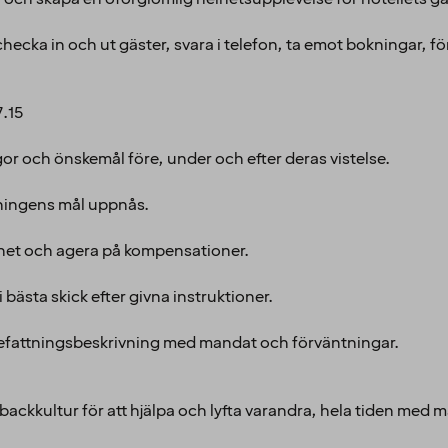
hecka in och ut gäster, svara i telefon, ta emot bokningar, fö
7.15
gor och önskemål före, under och efter deras vistelse.
lningens mål uppnås.
dhet och agera på kompensationer.
 bästa skick efter givna instruktioner.
 befattningsbeskrivning med mandat och förväntningar.
ackkultur för att hjälpa och lyfta varandra, hela tiden med m