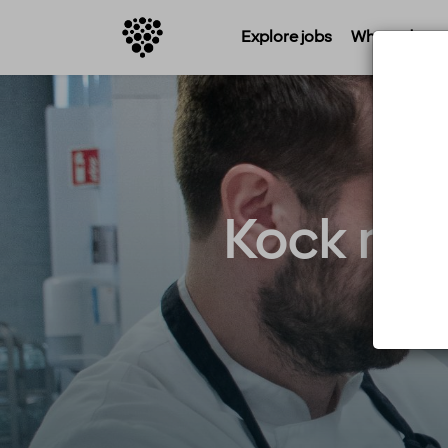
Explore jobs
Where do you 
Kock med 