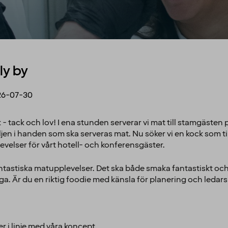
ly by
26-07-30
- tack och lov! I ena stunden serverar vi mat till stamgästen
jen i handen som ska serveras mat. Nu söker vi en kock som
elser för vårt hotell- och konferensgäster.
antastiska matupplevelser. Det ska både smaka fantastiskt oc
ga. Är du en riktig foodie med känsla för planering och ledars
r i linje med våra koncept.