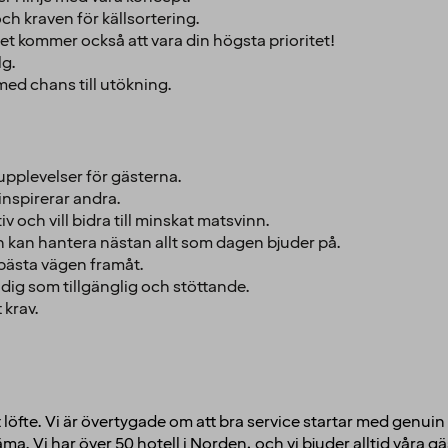
och kraven för källsortering.
het kommer också att vara din högsta prioritet!
lg.
med chans till utökning.
upplevelser för gästerna.
inspirerar andra.
 och vill bidra till minskat matsvinn.
h kan hantera nästan allt som dagen bjuder på.
n bästa vägen framåt.
 dig som tillgänglig och stöttande.
 krav.
löfte. Vi är övertygade om att bra service startar med genuin o
a. Vi har över 50 hotell i Norden, och vi bjuder alltid våra gä