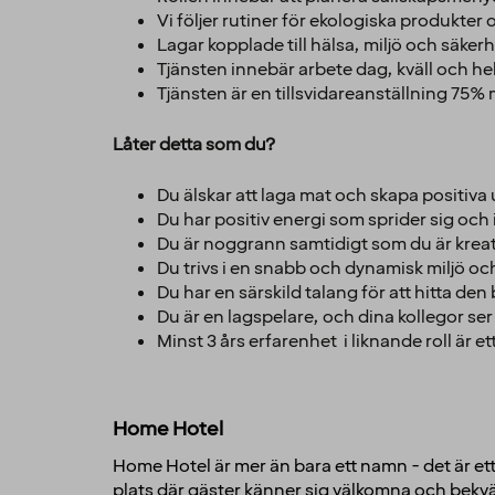
Vi följer rutiner för ekologiska produkter 
Lagar kopplade till hälsa, miljö och säker
Tjänsten innebär arbete dag, kväll och he
Tjänsten är en tillsvidareanställning 75% 
Låter detta som du?
Du älskar att laga mat och skapa positiva 
Du har positiv energi som sprider sig och 
Du är noggrann samtidigt som du är kreativ
Du trivs i en snabb och dynamisk miljö oc
Du har en särskild talang för att hitta de
Du är en lagspelare, och dina kollegor ser
Minst 3 års erfarenhet i liknande roll är ett
Home Hotel
Home Hotel är mer än bara ett namn - det är ett 
plats där gäster känner sig välkomna och bekväm