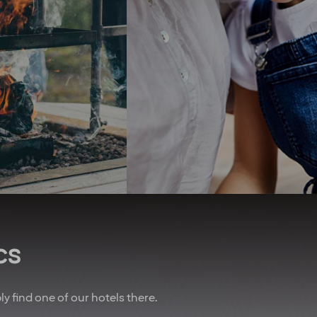
r hotels, bars and
challenges, we support the
urants. As part of
transition to clean energy,
erry, you get four
and we recently opened the
ights at our hotels
first zero-energy hotel in the
ear* To remind you
Nordics. We seek to use
w important you are,
organic produce and have
lways do our best to
championed the elimination
you an upgrade! And
of unsustainable palm oil.
 of that, we’ve also
We promote equal rights
nered with other
above all and are proud
es to give you sweet
sponsors of Pride.
n air travel, charter
Regardless of your ethnicity,
, car rental and lots
gender, religious beliefs,
more.
disabilities or age - our
doors are always open.
u are employed on a
t for at least 20% of
cs
time working hours.
bly find one of our hotels there.