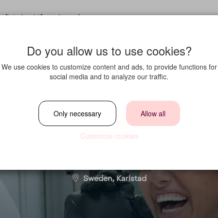
fit in?
Life at Strawberry
Do you allow us to use cookies?
We use cookies to customize content and ads, to provide functions for
social media and to analyze our traffic.
driv och kreativi
Only necessary
Allow all
Customize cookies
Location
Sweden, Karlstad