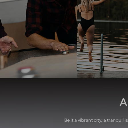
perform your tasks and solve
When you work with 
problems as they arise in the
take your whole life 
best way you see fit. A strong
into consideration. 
team spirit and family-
good job security 
feeling foster a culture of
collective agreeme
collaboration. And when
insurances, as well
there’s something to
parental leave, holid
celebrate, we make sure to
wellness allowa
have some fun! In larger
attractive pension 
cities, we also regularly host
competitive salarie
after-work events to allow
there for you
colleagues to mingle. How
do we achieve all this you
may wonder? We believe it’s
down to the fact that we’re a
A
diverse crowd full of energy,
courage and enthusiasm.
That’s how we create
extraordinary experiences
Be it a vibrant city, a tranquil
every single day!