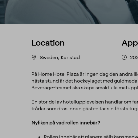
Location
App
Sweden, Karlstad
20
På Home Hotel Plaza är ingen dag den andra lik 
nästa stund är det hockeylaget med guldmedal
Beverage-teamet ska skapa smakfulla matupplev
En stor del av hotellupplevelsen handlar om f
trådar som dras innan gästen tar sin första tug
Nyfiken på vad rollen innebär?
Rollen innebär att planera sällskapsmenye