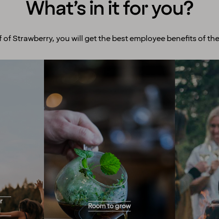
What’s in it for you?
f of Strawberry, you will get the best employee benefits of the
Room to grow
Ex
With more than 200 hotels
We enco
across the Nordics, we offer
and exp
you endless opportunities
to offe
for career progression!
y for
numerou
Would you like to work full-
r
Room to grow
and you
ind
time, part-time, a few hours
d