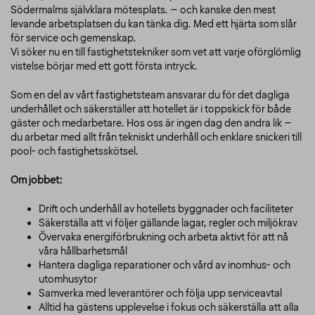
Södermalms självklara mötesplats. – och kanske den mest
levande arbetsplatsen du kan tänka dig. Med ett hjärta som slår
för service och gemenskap.
Vi söker nu en till fastighetstekniker som vet att varje oförglömlig
vistelse börjar med ett gott första intryck.
Som en del av vårt fastighetsteam ansvarar du för det dagliga
underhållet och säkerställer att hotellet är i toppskick för både
gäster och medarbetare. Hos oss är ingen dag den andra lik –
du arbetar med allt från tekniskt underhåll och enklare snickeri till
pool- och fastighetsskötsel.
Om jobbet:
Drift och underhåll av hotellets byggnader och faciliteter
Säkerställa att vi följer gällande lagar, regler och miljökrav
Övervaka energiförbrukning och arbeta aktivt för att nå
våra hållbarhetsmål
Hantera dagliga reparationer och vård av inomhus- och
utomhusytor
Samverka med leverantörer och följa upp serviceavtal
Alltid ha gästens upplevelse i fokus och säkerställa att alla