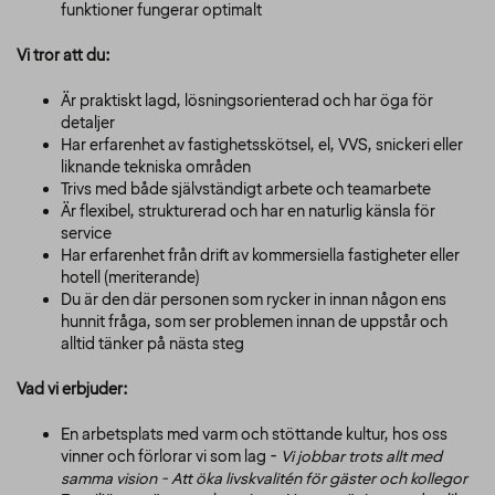
funktioner fungerar optimalt
Vi tror att du:
Är praktiskt lagd, lösningsorienterad och har öga för
detaljer
Har erfarenhet av fastighetsskötsel, el, VVS, snickeri eller
liknande tekniska områden
Trivs med både självständigt arbete och teamarbete
Är flexibel, strukturerad och har en naturlig känsla för
service
Har erfarenhet från drift av kommersiella fastigheter eller
hotell (meriterande)
Du är den där personen som rycker in innan någon ens
hunnit fråga, som ser problemen innan de uppstår och
alltid tänker på nästa steg
Vad vi erbjuder:
En arbetsplats med varm och stöttande kultur, hos oss
vinner och förlorar vi som lag -
Vi jobbar trots allt med
samma vision - Att öka livskvalitén för gäster och kollegor