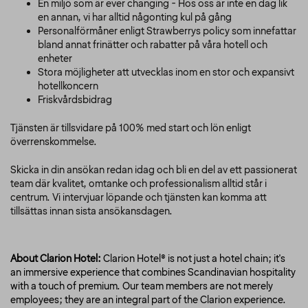
En miljö som är ever changing - Hos oss är inte en dag lik
en annan, vi har alltid någonting kul på gång
Personalförmåner enligt Strawberrys policy som innefattar
bland annat frinätter och rabatter på våra hotell och
enheter
Stora möjligheter att utvecklas inom en stor och expansivt
hotellkoncern
Friskvårdsbidrag
Tjänsten är tillsvidare på 100% med start och lön enligt
överrenskommelse.
Skicka in din ansökan redan idag och bli en del av ett passionerat
team där kvalitet, omtanke och professionalism alltid står i
centrum. Vi intervjuar löpande och tjänsten kan komma att
tillsättas innan sista ansökansdagen.
About Clarion Hotel:
Clarion Hotel® is not just a hotel chain; it's
an immersive experience that combines Scandinavian hospitality
with a touch of premium. Our team members are not merely
employees; they are an integral part of the Clarion experience.