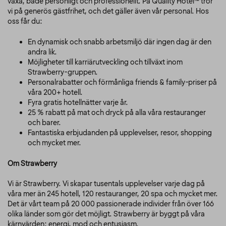
växa, både personligt och professionellt. På Quality Hotel™ tror
vi på generös gästfrihet, och det gäller även vår personal. Hos
oss får du:
En dynamisk och snabb arbetsmiljö där ingen dag är den
andra lik.
Möjligheter till karriärutveckling och tillväxt inom
Strawberry-gruppen.
Personalrabatter och förmånliga friends & family-priser på
våra 200+ hotell.
Fyra gratis hotellnätter varje år.
25 % rabatt på mat och dryck på alla våra restauranger
och barer.
Fantastiska erbjudanden på upplevelser, resor, shopping
och mycket mer.
Om Strawberry
Vi är Strawberry. Vi skapar tusentals upplevelser varje dag på
våra mer än 245 hotell, 120 restauranger, 20 spa och mycket mer.
Det är vårt team på 20 000 passionerade individer från över 166
olika länder som gör det möjligt. Strawberry är byggt på våra
kärnvärden: energi, mod och entusiasm.