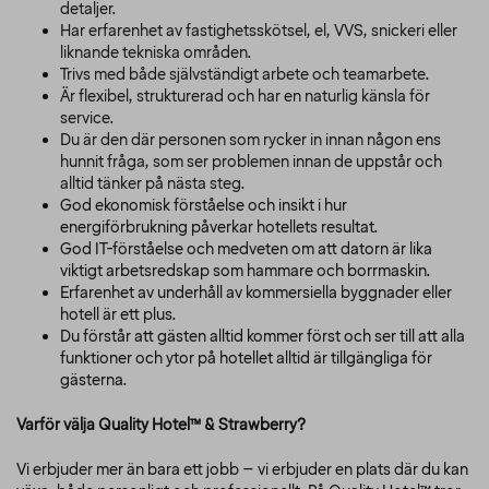
detaljer.
Har erfarenhet av fastighetsskötsel, el, VVS, snickeri eller
liknande tekniska områden.
Trivs med både självständigt arbete och teamarbete.
Är flexibel, strukturerad och har en naturlig känsla för
service.
Du är den där personen som rycker in innan någon ens
hunnit fråga, som ser problemen innan de uppstår och
alltid tänker på nästa steg.
God ekonomisk förståelse och insikt i hur
energiförbrukning påverkar hotellets resultat.
God IT-förståelse och medveten om att datorn är lika
viktigt arbetsredskap som hammare och borrmaskin.
Erfarenhet av underhåll av kommersiella byggnader eller
hotell är ett plus.
Du förstår att gästen alltid kommer först och ser till att alla
funktioner och ytor på hotellet alltid är tillgängliga för
gästerna.
Varför välja Quality Hotel™ & Strawberry?
Vi erbjuder mer än bara ett jobb – vi erbjuder en plats där du kan