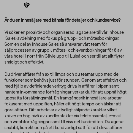
Är du en innesäljare med känsla för detaljer och kundservice?
Vi söker en proaktiv och organiserad lagspelare till vår Inhouse
Sales-avdelning med fokus på grupp- och mötesbokningar.
Som en del av Inhouse Sales så ansvarar vårt team för
säljprocessen av grupp-, mötes- och eventbokningar för 8 av
våra hotell i norr från Gävle upp till Luleå och ser till att allt flyter
smidigt och effektivt.
Du driver affärer från ax till limpa och du teamar upp med de
funktioner som behövs just för stunden. Genom att effektivt och
med hjälp av definierade verktyg driva in affärer i pipen samt
hantera inkommande förfrågningar verkar du för att uppnå högt
uppsatta försäljningsmål. En framgångsrik innesäljare arbetar
fokuserat med uppgiften, håller ett högt tempo och älskar att
göra affärer. Ditt arbete är av tydligt säljande karaktär vilket
kräver en hög nivå av kundkontakter via telefonsamtal, e-mail
och webbförfrågningar samt till viss del kundmöten. Du agerar
snabbt, korrekt och på ett kundvänligt sätt för att driva affärer