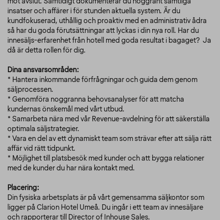
mot avslut. Samtidigt dokumenterar du noggrant samtliga
insatser och affärer i för stunden aktuella system. Är du
kundfokuserad, uthållig och proaktiv med en administrativ ådra
så har du goda förutsättningar att lyckas i din nya roll. Har du
innesäljs-erfarenhet från hotell med goda resultat i bagaget? Ja
då är detta rollen för dig.
Dina ansvarsområden:
* Hantera inkommande förfrågningar och guida dem genom
säljprocessen.
* Genomföra noggranna behovsanalyser för att matcha
kundernas önskemål med vårt utbud.
* Samarbeta nära med vår Revenue-avdelning för att säkerställa
optimala säljstrategier.
* Vara en del av ett dynamiskt team som strävar efter att sälja rätt
affär vid rätt tidpunkt.
* Möjlighet till platsbesök med kunder och att bygga relationer
med de kunder du har nära kontakt med.
Placering:
Din fysiska arbetsplats är på vårt gemensamma säljkontor som
ligger på Clarion Hotel Umeå. Du ingår i ett team av innesäljare
och rapporterar till Director of Inhouse Sales.