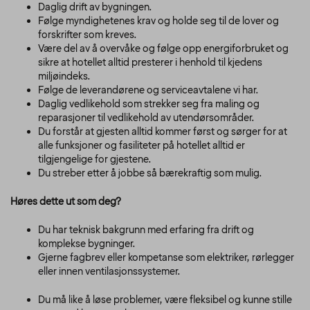
Daglig drift av bygningen.
Følge myndighetenes krav og holde seg til de lover og
forskrifter som kreves.
Være del av å overvåke og følge opp energiforbruket og
sikre at hotellet alltid presterer i henhold til kjedens
miljøindeks.
Følge de leverandørene og serviceavtalene vi har.
Daglig vedlikehold som strekker seg fra maling og
reparasjoner til vedlikehold av utendørsområder.
Du forstår at gjesten alltid kommer først og sørger for at
alle funksjoner og fasiliteter på hotellet alltid er
tilgjengelige for gjestene.
Du streber etter å jobbe så bærekraftig som mulig.
Høres dette ut som deg?
Du har teknisk bakgrunn med erfaring fra drift og
komplekse bygninger.
Gjerne fagbrev eller kompetanse som elektriker, rørlegger
eller innen ventilasjonssystemer.
Du må like å løse problemer, være fleksibel og kunne stille