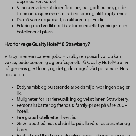
opp med kort varsel.
Vi ønsker videre at du er fleksibel, har godt humør, gode
kommunikasjonsevner, er arbeidsom og pliktoppfyllende.
Du må være organisert, strukturert og tydelig.
Erfaring med vedlikehold av kommersielle bygninger eller
hoteller er et pluss.
Hvorfor velge Quality Hotel™ & Strawberry?
Vi tilbyr mer enn bare en jobb – vi tilbyr en plass hvor du kan
vokse, både personlig og profesjonelt. På Quality Hotel™ tror vi
på generøs gjestfrihet, og det gjelder også vårt personale. Hos
oss får du:
Et dynamisk og pulserende arbeidsmiljø hvor ingen dag er
lik.
Muligheter for karriereutvikling og vekst innen Strawberry.
Personalrabatter og friends & family-priser på våre 200+
hotell.
Fire gratis hotellnetter hvert år.
25 % rabatt på mat och drikke på alle våre restauranter og
barer.
Fantastiske tilbud på opplevelser, reiser, shopping og mye