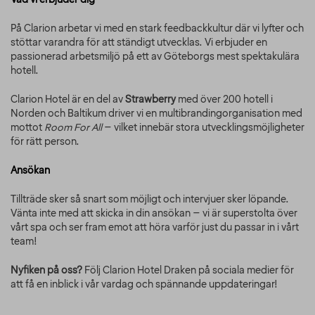
På Clarion arbetar vi med en stark feedbackkultur där vi lyfter och
stöttar varandra för att ständigt utvecklas. Vi erbjuder en
passionerad arbetsmiljö på ett av Göteborgs mest spektakulära
hotell.
Clarion Hotel är en del av
Strawberry
med över 200 hotell i
Norden och Baltikum driver vi en multibrandingorganisation med
mottot
Room For All
– vilket innebär stora utvecklingsmöjligheter
för rätt person.
Ansökan
Tillträde sker så snart som möjligt och intervjuer sker löpande.
Vänta inte med att skicka in din ansökan – vi är superstolta över
vårt spa och ser fram emot att höra varför just du passar in i vårt
team!
Nyfiken på oss?
Följ Clarion Hotel Draken på sociala medier för
att få en inblick i vår vardag och spännande uppdateringar!