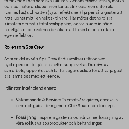
förankrade i den nordiska kulturen. Genom minimalistiska, mörka
och råa material skapar vi en kontrastrik oas. Elementen eld
(värme, ljus) och vatten (kyla, reflektioner) hjälper våra gäster att
hitta lugnet mitt i en hektisk tillvaro. Här möter det nordiska
klimatets dramatik total avslappning, och vi bjuder in både
hotellgäster och externa besökare att ta sin tid och möta sin
egen reflektion.
Rollen som Spa Crew
Som en del av vårt Spa Crew är du ansiktet utåt och en
nyckelperson för gästens helhetsupplevelse. Du drivs av
samarbete, öppenhet och tar fullt ägandeskap för att varje gäst
ska lämna oss med ett leende.
I tjänsten ingår bland annat:
Välkomnande & Service:
Ta emot våra gäster, checka in
dem och guida dem genom Obie Spas unika koncept.
Försäljning:
Inspirera gästerna och driva merförsäljning av
våra exklusiva spaprodukter och behandlingar.