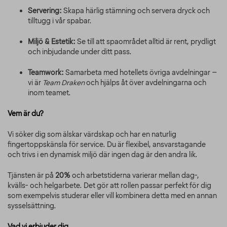
Servering:
Skapa härlig stämning och servera dryck och
tilltugg i vår spabar.
Miljö & Estetik:
Se till att spaområdet alltid är rent, prydligt
och inbjudande under ditt pass.
Teamwork:
Samarbeta med hotellets övriga avdelningar –
vi är
Team Draken
och hjälps åt över avdelningarna och
inom teamet.
Vem är du?
Vi söker dig som älskar värdskap och har en naturlig
fingertoppskänsla för service. Du är flexibel, ansvarstagande
och trivs i en dynamisk miljö där ingen dag är den andra lik.
Tjänsten är på
20%
och arbetstiderna varierar mellan dag-,
kvälls- och helgarbete. Det gör att rollen passar perfekt för dig
som exempelvis studerar eller vill kombinera detta med en annan
sysselsättning.
Vad vi erbjuder dig