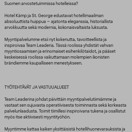
Suomen arvostetuimmissa hotelleissa?
Hotel Kämp ja St. George edustavat hotellimaailman
absoluuttista huippua – ajatonta eleganssia, historiallista
arvokkuutta sekä modernia, kokonaisvaltaista luksusta.
Myyntipalvelumme etsii nyt kokenutta, tavoitteellista ja
inspiroivaa Team Leaderia. Tässä roolissa yhdistät vahvan
myyntiosaamisen ja erinomaiset esihenkilötaidot, ja pääset
keskeisessä roolissa vaikuttamaan molempien ikonisten
brändiemme kaupalliseen menestykseen.
TYÖTEHTÄVÄT JA VASTUUALUEET
Team Leaderina johdat päivittäin myyntipalvelutiimiämme ja
vastaat sen sujuvasta operatiivisesta toiminnasta sekä korkeasta
palvelunlaadusta. Toimit tiimillesi inspiroivana tukena ja osallistut
myös itse aktiivisesti myyntityöhön.
Myyntimme kattaa kaiken yksittäisistä hotellihuonevarauksista ja