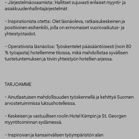
- Järjestelmäosaamista: Hallitset sujuvasti erilaiset myynti- ja
asiakkuudenhallintajärjestelmät
- Inspirationista otetta: Olet läsnäoleva, ratkaisukeskeinen ja
positiivinen esihenkilö, jolla on erinomaiset vuorovaikutus- ja
yhteistyötaidot.
- Operatiivista läsnäoloa: Työskentelet pääsääntöisesti (noin 80
% työajasta) hotelliemme tiloissa, mikä mahdollistaa syvällisen
tuotetuntemuksen ja tiiviin yhteistyön hotellien arjessa.
TARJOAMME
- Ainutlaatuisen mahdollisuuden työskennellä ja kehittyä Suomen
arvostetuimmissa luksushotelleissa.
- Keskeisen ja vastuullisen roolin Hotel Kämpin ja St. Georgen
myyntitoiminnan sydämessä.
- Inspiroivan ja kansainvälisen työympäristön alan