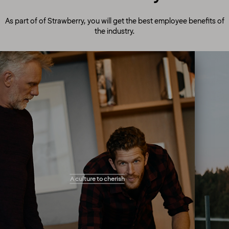
As part of of Strawberry, you will get the best employee benefits of
the industry.
A culture to cherish
Our people always make guests their top
A culture to cherish
priority! Our warm and welcoming atmosphere
creates the right setting for you to flourish and
work your magic. You will get the freedom you
need to perform your tasks and solve
problems as they arise in the best way you see