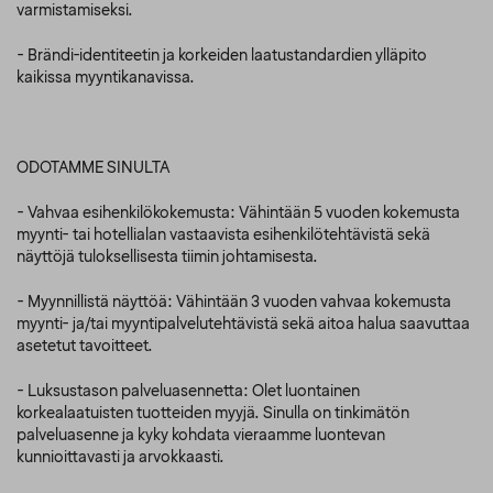
varmistamiseksi.
- Brändi-identiteetin ja korkeiden laatustandardien ylläpito
kaikissa myyntikanavissa.
ODOTAMME SINULTA
- Vahvaa esihenkilökokemusta: Vähintään 5 vuoden kokemusta
myynti- tai hotellialan vastaavista esihenkilötehtävistä sekä
näyttöjä tuloksellisesta tiimin johtamisesta.
- Myynnillistä näyttöä: Vähintään 3 vuoden vahvaa kokemusta
myynti- ja/tai myyntipalvelutehtävistä sekä aitoa halua saavuttaa
asetetut tavoitteet.
- Luksustason palveluasennetta: Olet luontainen
korkealaatuisten tuotteiden myyjä. Sinulla on tinkimätön
palveluasenne ja kyky kohdata vieraamme luontevan
kunnioittavasti ja arvokkaasti.