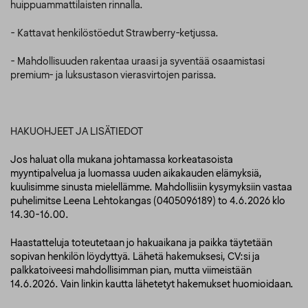
huippuammattilaisten rinnalla.
- Kattavat henkilöstöedut Strawberry-ketjussa.
- Mahdollisuuden rakentaa uraasi ja syventää osaamistasi
premium- ja luksustason vierasvirtojen parissa.
HAKUOHJEET JA LISÄTIEDOT
Jos haluat olla mukana johtamassa korkeatasoista
myyntipalvelua ja luomassa uuden aikakauden elämyksiä,
kuulisimme sinusta mielellämme. Mahdollisiin kysymyksiin vastaa
puhelimitse Leena Lehtokangas (0405096189) to 4.6.2026 klo
14.30-16.00.
Haastatteluja toteutetaan jo hakuaikana ja paikka täytetään
sopivan henkilön löydyttyä. Lähetä hakemuksesi, CV:si ja
palkkatoiveesi mahdollisimman pian, mutta viimeistään
14.6.2026. Vain linkin kautta lähetetyt hakemukset huomioidaan.