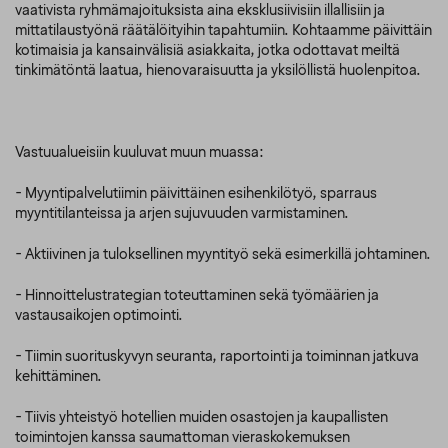
vaativista ryhmämajoituksista aina eksklusiivisiin illallisiin ja
mittatilaustyönä räätälöityihin tapahtumiin. Kohtaamme päivittäin
kotimaisia ja kansainvälisiä asiakkaita, jotka odottavat meiltä
tinkimätöntä laatua, hienovaraisuutta ja yksilöllistä huolenpitoa.
Vastuualueisiin kuuluvat muun muassa:
- Myyntipalvelutiimin päivittäinen esihenkilötyö, sparraus
myyntitilanteissa ja arjen sujuvuuden varmistaminen.
- Aktiivinen ja tuloksellinen myyntityö sekä esimerkillä johtaminen.
- Hinnoittelustrategian toteuttaminen sekä työmäärien ja
vastausaikojen optimointi.
- Tiimin suorituskyvyn seuranta, raportointi ja toiminnan jatkuva
kehittäminen.
- Tiivis yhteistyö hotellien muiden osastojen ja kaupallisten
toimintojen kanssa saumattoman vieraskokemuksen