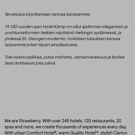
Tervetuloa kirjoittamaan tarinaa kanssamme.
Yli 130 vuoden ajan Hotel Kämp on ollut ajattoman eleganssin ja
unohtumattomien hetkien näyttämö Helsingin sydämessä, ja
yhdessä St. Georgen modernin, holistisen luksuksen kanssa
tarjoamme jotain täysin ainutlaatuista.
Tule osaksi paikkaa, jossa intohimo, vieraanvaraisuus ja korkea
laatu kohtaavat joka päivä.
We are Strawberry. With over 245 hotels, 120 restaurants, 20
spas and more, we create thousands of experiences every day.
With urban Comfort Hotel®, warm Quality Hotel™, stylish Clarion