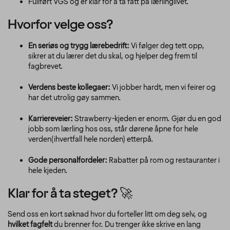
Fullført VGS og er klar for å ta fatt på lærlinglivet.
Hvorfor velge oss?
En seriøs og trygg lærebedrift:
Vi følger deg tett opp,
sikrer at du lærer det du skal, og hjelper deg frem til
fagbrevet.
Verdens beste kollegaer:
Vi jobber hardt, men vi feirer og
har det utrolig gøy sammen.
Karriereveier:
Strawberry-kjeden er enorm. Gjør du en god
jobb som lærling hos oss, står dørene åpne for hele
verden(ihvertfall hele norden) etterpå.
Gode personalfordeler:
Rabatter på rom og restauranter i
hele kjeden.
Klar for å ta steget? 🚀
Send oss en kort søknad hvor du forteller litt om deg selv, og
hvilket fagfelt
du brenner for. Du trenger ikke skrive en lang