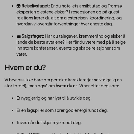
🌍 Reiselivsfaget:
Er du hotellets ansikt utad og Tromsø-
eksperten gjestene elsker? I resepsjonen og på guest
relations lærer du alt om gjestereisen, koordinering, og
hvordan vi overgår forventninger hver eneste dag.
💼 Salgsfaget:
Har du talegaver, kremmerånd og elsker å
lande de beste avtalene? Her får du være med på å selge
inn store konferanser, events og skape relasjoner som
varer.
Hvem er du?
Vi bryr oss ikke bare om perfekte karakterer(er selvfølgelig en
stor fordel), men også om
hvem du er
. Vi ser etter deg som:
Er nysgjerrig og har lyst til å utvikle deg.
Er en lagspiller som sprer god energi rundt deg.
Trives når det skjer mye rundt deg.