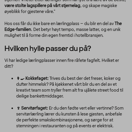
være stolte lagspillere på vårt stjernelag
, og skape magiske
øyeblikk for gjestene våre."
Hos oss får du ikke bare en lærlingplass – du blir en del av
The
Edge-familien
. Det betyr høyt tempo, masse latter, og en unik
mulighet til å forme din egen fremtid i hotellbransjen.
Hvilken hylle passer du på?
Vi har ledige lærlingplasser innen fire råfete fagfelt. Hvilket er
ditt?
👨‍🍳 Kokkefaget:
Trives du best der det freser, koker og
dufter himmelsk? På kjøkkenet vårt blir du en del av et
kreativt team som tryller frem alt fra ujålete street food til
deilige bankettmiddager.
🍷 Servitørfaget:
Er du den fødte vert eller vertinne? Som
servitørlærling lærer du kunsten å lese gjesten, anbefale
de perfekte smakskombinasjonene, og sørge for at
stemningen i restauranten og på events er elektrisk.