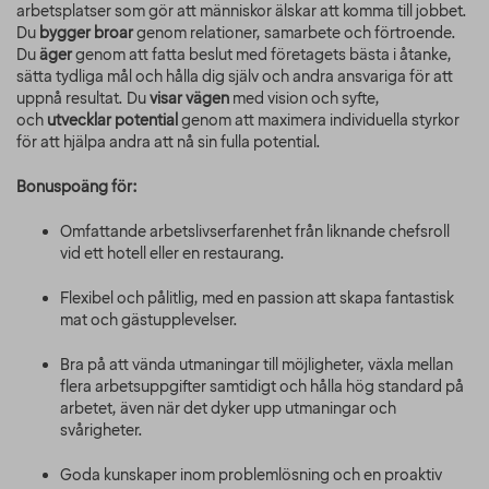
arbetsplatser som gör att människor älskar att komma till jobbet.
Du
bygger broar
genom relationer, samarbete och förtroende.
Du
äger
genom att fatta beslut med företagets bästa i åtanke,
sätta tydliga mål och hålla dig själv och andra ansvariga för att
uppnå resultat. Du
visar vägen
med vision och syfte,
och
utvecklar potential
genom att maximera individuella styrkor
för att hjälpa andra att nå sin fulla potential.
Bonuspoäng för:
Omfattande arbetslivserfarenhet från liknande chefsroll
vid ett hotell eller en restaurang.
Flexibel och pålitlig, med en passion att skapa fantastisk
mat och gästupplevelser.
Bra på att vända utmaningar till möjligheter, växla mellan
flera arbetsuppgifter samtidigt och hålla hög standard på
arbetet, även när det dyker upp utmaningar och
svårigheter.
Goda kunskaper inom problemlösning och en proaktiv