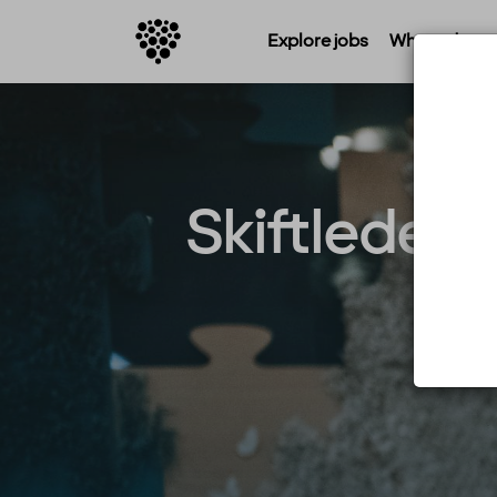
Explore jobs
Where do you 
Skiftleder 