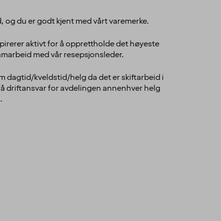
d, og du er godt kjent med vårt varemerke.
pirerer aktivt for å opprettholde det høyeste
 samarbeid med vår resepsjonsleder.
om dagtid/kveldstid/helg da det er skiftarbeid i
 få driftansvar for avdelingen annenhver helg
.