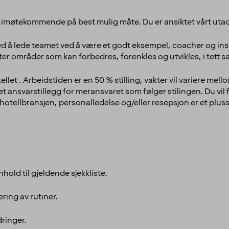
t og imøtekommende på best mulig måte. Du er ansiktet vårt uta
 med å lede teamet ved å være et godt eksempel, coacher og ins
etter områder som kan forbedres, forenkles og utvikles, i tett
let . Arbeidstiden er en 50 % stilling, vakter vil variere mell
 et ansvarstillegg for meransvaret som følger stilingen. D
u vil
 hotellbransjen, personalledelse og/eller resepsjon er et pluss
hold til gjeldende sjekkliste.
ring av rutiner.
dringer.