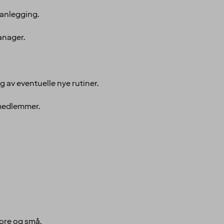
anlegging.
anager.
 av eventuelle nye rutiner.
 medlemmer.
ore og små.