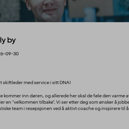
ly by
26-09-30
 skiftleder med service i sitt DNA!
de kommer inn døren, og allerede her skal de føle den varme
eller en "velkommen tilbake". Vi ser etter deg som ønsker å jobb
tiske team i resepsjonen ved å aktivt coache og inspirere til 