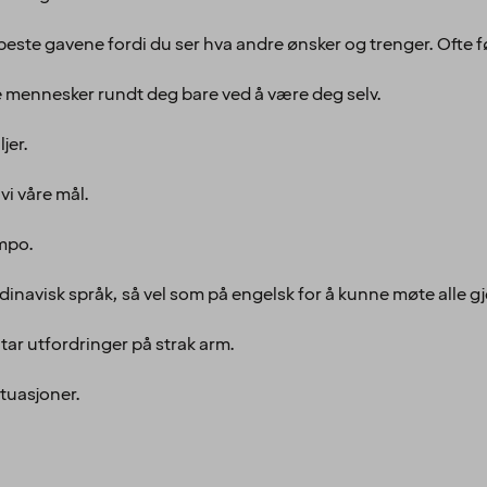
 beste gavene fordi du ser hva andre ønsker og trenger. Ofte fø
re mennesker rundt deg bare ved å være deg selv.
jer.
vi våre mål.
empo.
ndinavisk språk, så vel som på engelsk for å kunne møte alle g
tar utfordringer på strak arm.
ituasjoner.
.