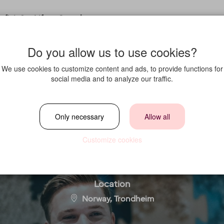
fit in?
Life at Strawberry
Do you allow us to use cookies?
We use cookies to customize content and ads, to provide functions for
social media and to analyze our traffic.
50% resepsjon Qua
Only necessary
Allow all
Hotel Værnes
Customize cookies
Location
Norway, Trondheim