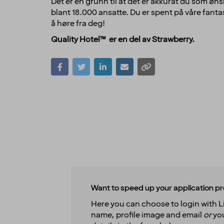
Det er en grunn til at det er akkurat du som øns
blant 18.000 ansatte. Du er spent på våre fantas
å høre fra deg!
Quality Hotel™ er en del av Strawberry.
Want to speed up your application p
Here you can choose to login with Li
name, profile image and email
or
you