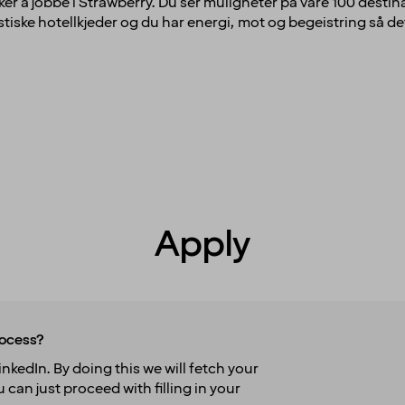
ker å jobbe i Strawberry. Du ser muligheter på våre 100 destina
tiske hotellkjeder og du har energi, mot og begeistring så det 
Apply
rocess?
nkedIn. By doing this we will fetch your
 can just proceed with filling in your